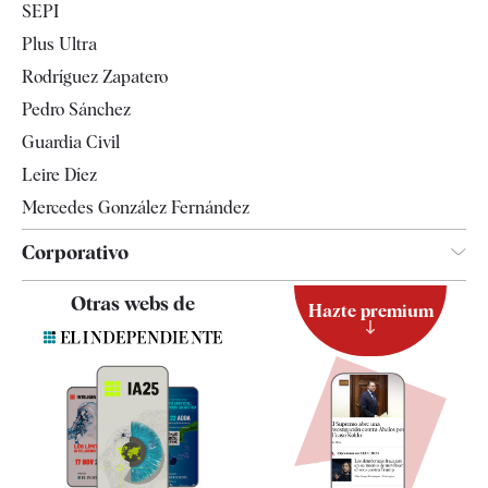
SEPI
Internacional
Plus Ultra
Gente
Rodríguez Zapatero
Televisión
Pedro Sánchez
Tendencias
Guardia Civil
Leire Díez
Mercedes González Fernández
Corporativo
Contacto
Otras webs de
Hazte premium
Suscripción
Newsletter
Apps
Quiénes somos
Especificaciones