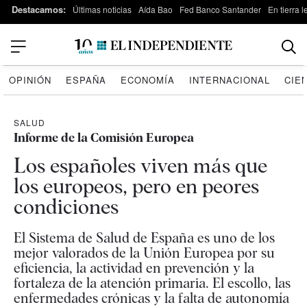
Destacamos:
Últimas noticias
Aída Bao
Fed Banco Santander
En tierra 
OPINIÓN
ESPAÑA
ECONOMÍA
INTERNACIONAL
CIE
SALUD
Informe de la Comisión Europea
Los españoles viven más que
los europeos, pero en peores
condiciones
El Sistema de Salud de España es uno de los
mejor valorados de la Unión Europea por su
eficiencia, la actividad en prevención y la
fortaleza de la atención primaria. El escollo, las
enfermedades crónicas y la falta de autonomía