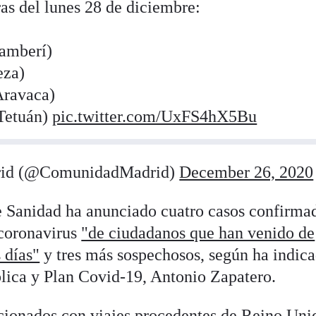
ras del lunes 28 de diciembre:
amberí)
eza)
Aravaca)
Tetuán)
pic.twitter.com/UxFS4hX5Bu
rid (@ComunidadMadrid)
December 26, 2020
e Sanidad ha anunciado cuatro casos confirma
 coronavirus
"de ciudadanos que han venido de
 días"
y tres más sospechosos, según ha indica
lica y Plan Covid-19, Antonio Zapatero.
acionados con viajes procedentes de Reino Uni