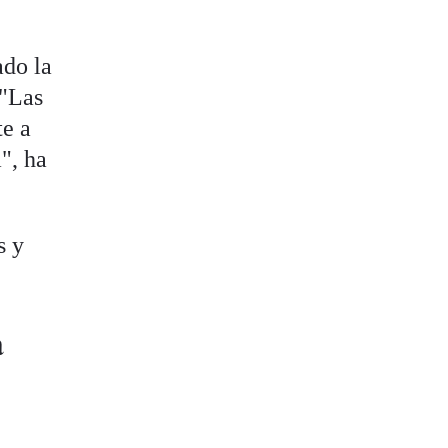
ado la
 "Las
te a
", ha
s y
a