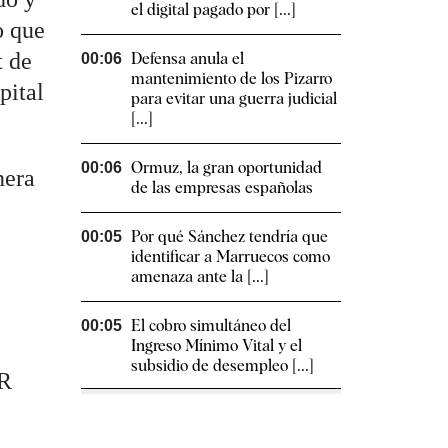
el digital pagado por [...]
o que
t de
Defensa anula el
00:06
mantenimiento de los Pizarro
pital
para evitar una guerra judicial
[...]
Ormuz, la gran oportunidad
00:06
nera
de las empresas españolas
Por qué Sánchez tendría que
00:05
identificar a Marruecos como
amenaza ante la [...]
El cobro simultáneo del
00:05
Ingreso Mínimo Vital y el
subsidio de desempleo [...]
CR