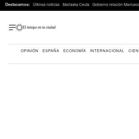
Destacamos:
Últimas noticias
Marlaska Ceuta
Gobierno relación Marruec
El tiempo en tu ciudad
OPINIÓN
ESPAÑA
ECONOMÍA
INTERNACIONAL
CIEN