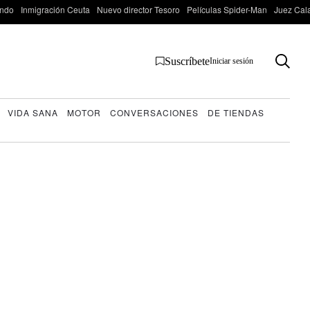
ondo
Inmigración Ceuta
Nuevo director Tesoro
Películas Spider-Man
Juez Cal
Suscríbete
Iniciar sesión
VIDA SANA
MOTOR
CONVERSACIONES
DE TIENDAS