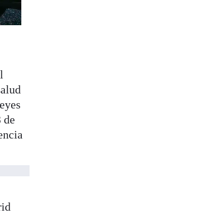
l
salud
Reyes
8 de
encia
rid