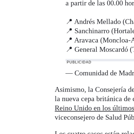
a partir de las 00.00 ho
📍 Andrés Mellado (Ch
📍 Sanchinarro (Hortal
📍 Aravaca (Moncloa-
📍 General Moscardó (
PUBLICIDAD
— Comunidad de Mad
Asimismo, la Consejería d
la nueva cepa británica de
Reino Unido en los últimos
viceconsejero de Salud Púb
Los cuatro casos están rel