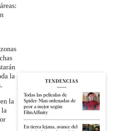
áreas:
en
 zonas
echas
starán
oda la
TENDENCIAS
.
Todas las películas de
en la
Spider-Man ordenadas de
peor a mejor según
 la
FilmAffinity
or
En tierra lejana, avance del