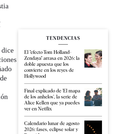
stia
í
TENDENCIAS
 dice
El "efecto Tom Holland-
Zendaya" arrasa en 2026: la
ciones
doble apuesta que los
ñado
convierte en los reyes de
Hollywood
nde
Final explicado de 'El mapa
ión
de los anhelos', la serie de
Alice Kellen que ya puedes
ver en Netflix
Calendario lunar de agosto
2026: fases, eclipse solar y