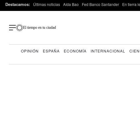
Destacamos:
Últimas noticias
Aída Bao
Fed Banco Santander
En tierra 
El tiempo en tu ciudad
OPINIÓN
ESPAÑA
ECONOMÍA
INTERNACIONAL
CIEN