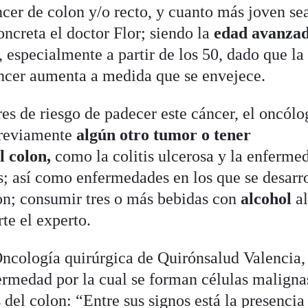
cer de colon y/o recto, y cuanto más joven sea
oncreta el doctor Flor; siendo la
edad avanza
, especialmente a partir de los 50, dado que la
áncer aumenta a medida que se envejece.
res de riesgo de padecer este cáncer, el oncól
previamente
algún otro tumor o tener
l colon,
como la colitis ulcerosa y la enferme
; así como enfermedades en los que se desarr
lon; consumir tres o más bebidas con
alcohol
al
rte el experto.
Oncología quirúrgica de Quirónsalud Valencia,
ermedad por la cual se forman células maligna
 del colon: “Entre sus signos está la presencia