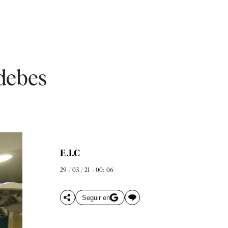
 debes
E.I.C
29 / 03 / 21 - 00: 06
Seguir en