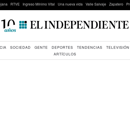
lejana
RTVE
Ingreso Mínimo Vital
Una nueva vida
Valle Salvaje
Zapatero
Pr
CIA
SOCIEDAD
GENTE
DEPORTES
TENDENCIAS
TELEVISIÓN
ARTÍCULOS