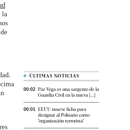
ud
, la
nos
 de
dad.
ÚLTIMAS NOTICIAS
ncima
Paz Vega es una sargento de la
00:02
un
Guardia Civil en la nueva [...]
EEUU mueve ficha para
00:01
designar al Polisario como
"organización terrorista"
res