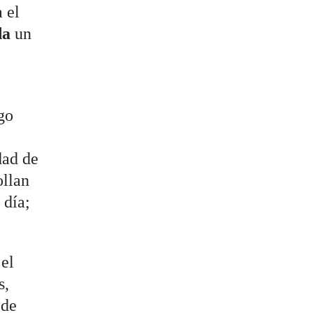
 el
da
un
ogo
dad de
ollan
 día;
 el
s,
 de