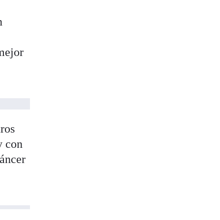
n
n
mejor
ros
y con
cáncer