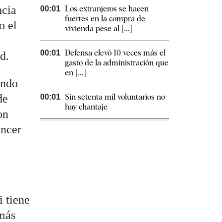
ncia
Los extranjeros se hacen
00:01
fuertes en la compra de
o el
vivienda pese al [...]
Defensa elevó 10 veces más el
00:01
d.
gasto de la administración que
en [...]
endo
de
Sin setenta mil voluntarios no
00:01
hay chantaje
on
áncer
i tiene
 más