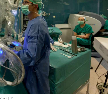
inci. |
EP