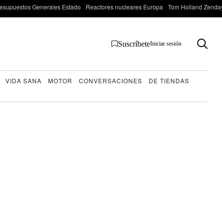
esupuestos Generales Estado
Reactores nucleares Europa
Tom Holland Zenda
Suscríbete
Iniciar sesión
VIDA SANA
MOTOR
CONVERSACIONES
DE TIENDAS