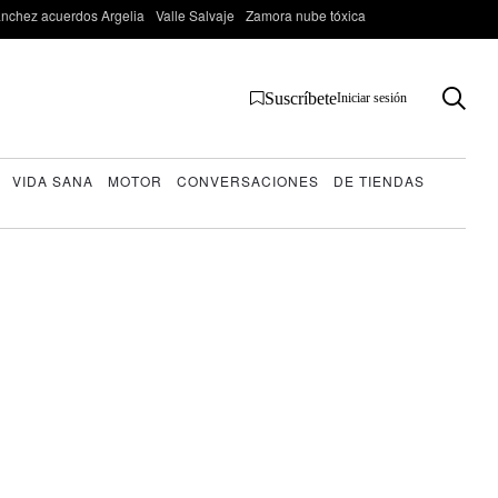
nchez acuerdos Argelia
Valle Salvaje
Zamora nube tóxica
Suscríbete
Iniciar sesión
VIDA SANA
MOTOR
CONVERSACIONES
DE TIENDAS