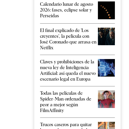
Calendario lunar de agosto
2026: fases, eclipse solar y
Perseidas
El final explicado de 'Los
creyentes', la película con
José Coronado que arrasa en
Netflix
Claves y prohibiciones de la
nueva ley de Inteligencia
Artificial: así queda el nuevo
escenario legal en Europa
Todas las películas de
Spider-Man ordenadas de
peor a mejor según
FilmAffinity
Trucos caseros para quitar