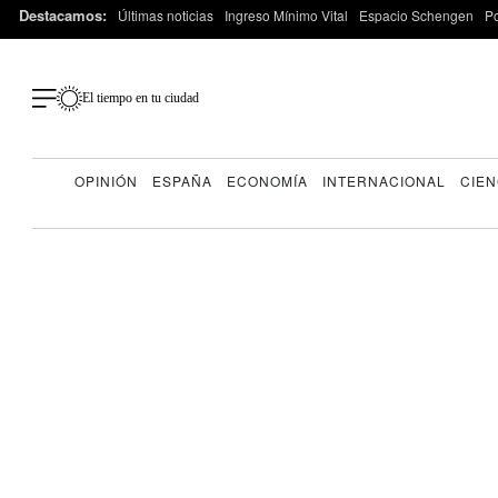
Destacamos:
Últimas noticias
Ingreso Mínimo Vital
Espacio Schengen
P
El tiempo en tu ciudad
OPINIÓN
ESPAÑA
ECONOMÍA
INTERNACIONAL
CIEN