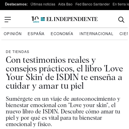
Destacamos:
Últimas noticias
Aída Bao
Fed Banco Santander
En tierra 
OPINIÓN
ESPAÑA
ECONOMÍA
INTERNACIONAL
CIE
DE TIENDAS
Con testimonios reales y
consejos prácticos, el libro 'Love
Your Skin' de ISDIN te enseña a
cuidar y amar tu piel
Sumérgete en un viaje de autoconocimiento y
bienestar emocional con "Love your skin", el
nuevo libro de ISDIN. Descubre cómo amar tu
piel y por qué es vital para tu bienestar
emocional y físico.