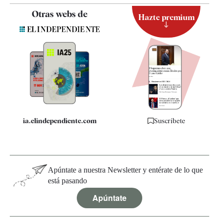
Contacto
Otras webs de
Hazte premium
Suscripción
Newsletter
Apps
Quiénes somos
Especificaciones
ia.elindependiente.com
Suscríbete
Apúntate a nuestra Newsletter y entérate de lo que
está pasando
Apúntate