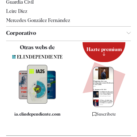
Guardia Civil
Leire Díez
Mercedes González Fernández
Corporativo
Contacto
Otras webs de
Hazte premium
Suscripción
Newsletter
Apps
Quiénes somos
Especificaciones
ia.elindependiente.com
Suscríbete