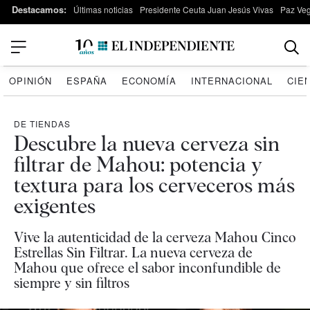
Destacamos:
Últimas noticias
Presidente Ceuta Juan Jesús Vivas
Paz Ve
OPINIÓN
ESPAÑA
ECONOMÍA
INTERNACIONAL
CIE
DE TIENDAS
Descubre la nueva cerveza sin
filtrar de Mahou: potencia y
textura para los cerveceros más
exigentes
Vive la autenticidad de la cerveza Mahou Cinco
Estrellas Sin Filtrar. La nueva cerveza de
Mahou que ofrece el sabor inconfundible de
siempre y sin filtros