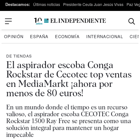
Destacamos:
Últimas noticias
Presidente Ceuta Juan Jesús Vivas
Paz Ve
OPINIÓN
ESPAÑA
ECONOMÍA
INTERNACIONAL
CIE
DE TIENDAS
El aspirador escoba Conga
Rockstar de Cecotec top ventas
en MediaMarkt ¡ahora por
menos de 80 euros!
En un mundo donde el tiempo es un recurso
valioso, el aspirador escoba CECOTEC Conga
Rockstar 1500 Ray Free se presenta como una
solución integral para mantener un hogar
impecable