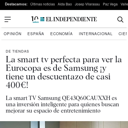
Destacamos:
Últimas noticias
Aída Bao
Josep Vilarasau
Paz Vega
Vall
OPINIÓN
ESPAÑA
ECONOMÍA
INTERNACIONAL
CIE
DE TIENDAS
La smart tv perfecta para ver la
Eurocopa es de Samsung ¡y
tiene un descuentazo de casi
400€!
La smart TV Samsung QE43Q60CAUXXH es
una inversión inteligente para quienes buscan
mejorar su espacio de entretenimiento