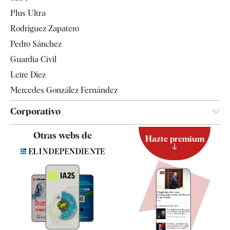
Internacional
Plus Ultra
Gente
Rodríguez Zapatero
Televisión
Pedro Sánchez
Tendencias
Guardia Civil
Leire Díez
Mercedes González Fernández
Corporativo
Contacto
Otras webs de
Hazte premium
Suscripción
Newsletter
Apps
Quiénes somos
Especificaciones