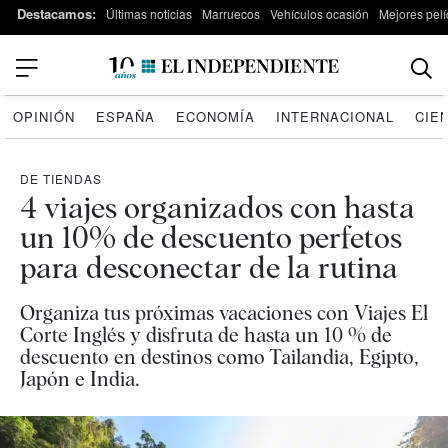
Destacamos:
Últimas noticias
Marruecos
Vehículos ocasión
Mejores pelí
OPINIÓN
ESPAÑA
ECONOMÍA
INTERNACIONAL
CIE
DE TIENDAS
4 viajes organizados con hasta
un 10% de descuento perfetos
para desconectar de la rutina
Organiza tus próximas vacaciones con Viajes El
Corte Inglés y disfruta de hasta un 10 % de
descuento en destinos como Tailandia, Egipto,
Japón e India.