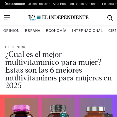
Destacamos:
Últimas noticias
Aída Bao
Fed Banco Santander
En tierra 
OPINIÓN
ESPAÑA
ECONOMÍA
INTERNACIONAL
CIE
DE TIENDAS
¿Cual es el mejor
multivitamínico para mujer?
Estas son las 6 mejores
multivitaminas para mujeres en
2025