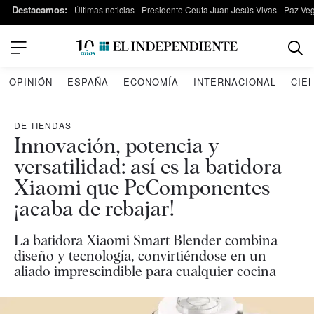
Destacamos:
Últimas noticias
Presidente Ceuta Juan Jesús Vivas
Paz Ve
OPINIÓN
ESPAÑA
ECONOMÍA
INTERNACIONAL
CIE
DE TIENDAS
Innovación, potencia y
versatilidad: así es la batidora
Xiaomi que PcComponentes
¡acaba de rebajar!
La batidora Xiaomi Smart Blender combina
diseño y tecnología, convirtiéndose en un
aliado imprescindible para cualquier cocina