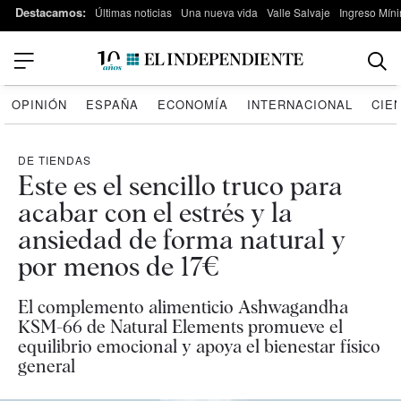
Destacamos:
Últimas noticias
Una nueva vida
Valle Salvaje
Ingreso Míni
OPINIÓN
ESPAÑA
ECONOMÍA
INTERNACIONAL
CIE
DE TIENDAS
Este es el sencillo truco para
acabar con el estrés y la
ansiedad de forma natural y
por menos de 17€
El complemento alimenticio Ashwagandha
KSM-66 de Natural Elements promueve el
equilibrio emocional y apoya el bienestar físico
general