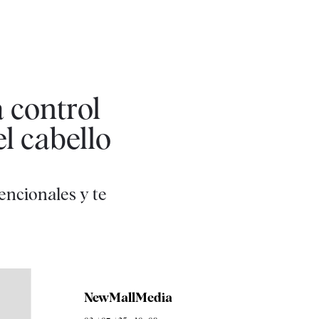
 control
el cabello
encionales y te
NewMallMedia