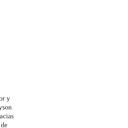
or y
Dyson
acias
 de