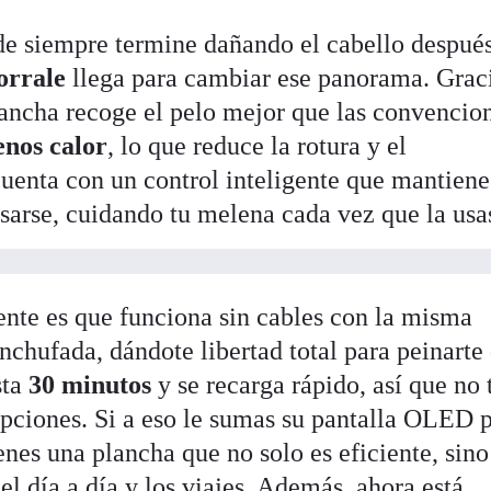
 de siempre termine dañando el cabello despué
orrale
llega para cambiar ese panorama. Grac
plancha recoge el pelo mejor que las convencio
nos calor
, lo que reduce la rotura y el
enta con un control inteligente que mantiene
sarse, cuidando tu melena cada vez que la usa
ente es que funciona sin cables con la misma
nchufada, dándote libertad total para peinarte
sta
30 minutos
y se recarga rápido, así que no 
upciones. Si a eso le sumas su pantalla OLED 
ienes una plancha que no solo es eficiente, sino
l día a día y los viajes. Además, ahora está