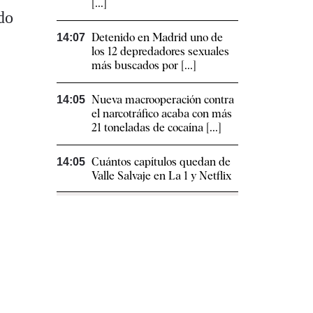
[...]
do
Detenido en Madrid uno de
14:07
los 12 depredadores sexuales
más buscados por [...]
Nueva macrooperación contra
14:05
el narcotráfico acaba con más
21 toneladas de cocaína [...]
Cuántos capítulos quedan de
14:05
Valle Salvaje en La 1 y Netflix