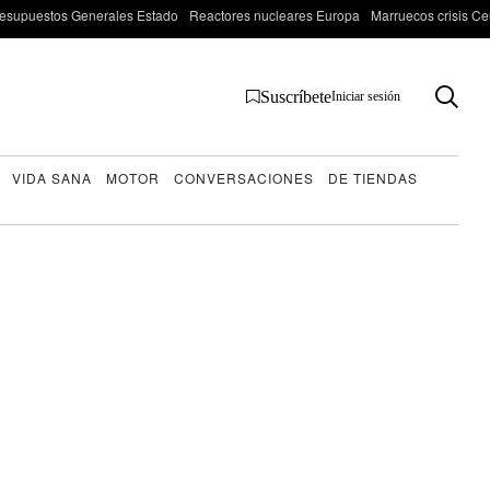
esupuestos Generales Estado
Reactores nucleares Europa
Marruecos crisis Ce
Suscríbete
Iniciar sesión
VIDA SANA
MOTOR
CONVERSACIONES
DE TIENDAS