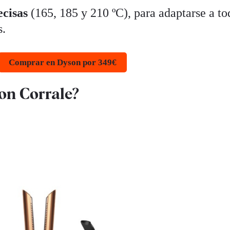
ecisas
(165, 185 y 210 ºC), para adaptarse a to
s.
Comprar en Dyson por 349€
son Corrale?