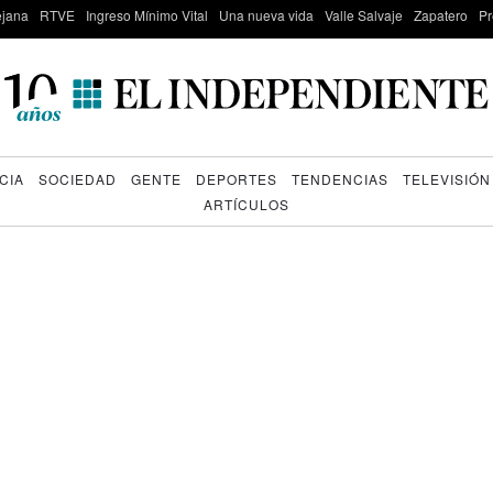
lejana
RTVE
Ingreso Mínimo Vital
Una nueva vida
Valle Salvaje
Zapatero
Pr
CIA
SOCIEDAD
GENTE
DEPORTES
TENDENCIAS
TELEVISIÓN
ARTÍCULOS