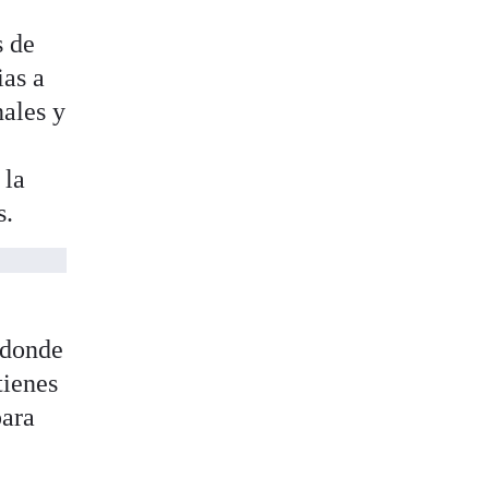
s de
ias a
nales y
 la
s.
 donde
tienes
para