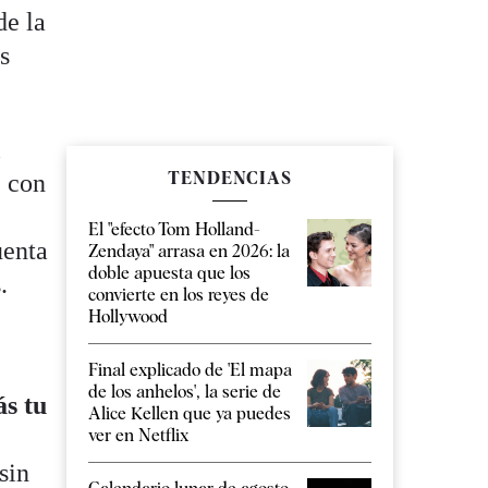
de la
s
l
TENDENCIAS
e con
El "efecto Tom Holland-
uenta
Zendaya" arrasa en 2026: la
doble apuesta que los
.
convierte en los reyes de
Hollywood
Final explicado de 'El mapa
de los anhelos', la serie de
s tu
Alice Kellen que ya puedes
ver en Netflix
sin