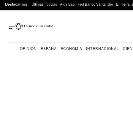
Destacamos:
Últimas noticias
Aída Bao
Fed Banco Santander
En tierra 
El tiempo en tu ciudad
OPINIÓN
ESPAÑA
ECONOMÍA
INTERNACIONAL
CIEN