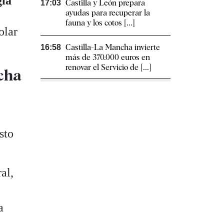
gia
Castilla y León prepara
17:03
ayudas para recuperar la
fauna y los cotos [...]
olar
Castilla-La Mancha invierte
16:58
más de 370.000 euros en
renovar el Servicio de [...]
tcha
sto
al,
a