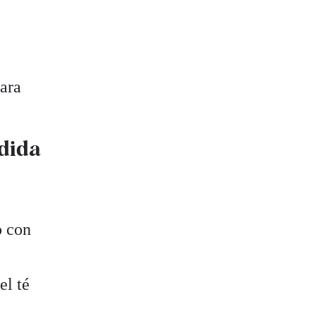
para
rdida
o con
el té