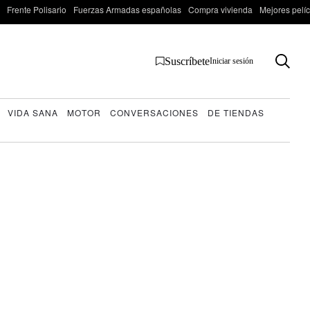
Frente Polisario
Fuerzas Armadas españolas
Compra vivienda
Mejores pelí
Suscríbete
Iniciar sesión
VIDA SANA
MOTOR
CONVERSACIONES
DE TIENDAS