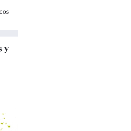
icos
s y