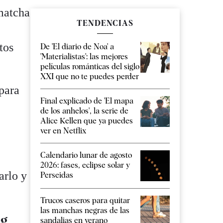
 matcha
TENDENCIAS
tos
De 'El diario de Noa' a
'Materialistas': las mejores
películas románticas del siglo
XXI que no te puedes perder
 para
Final explicado de 'El mapa
de los anhelos', la serie de
Alice Kellen que ya puedes
ver en Netflix
Calendario lunar de agosto
2026: fases, eclipse solar y
arlo y
Perseidas
Trucos caseros para quitar
las manchas negras de las
 g
sandalias en verano