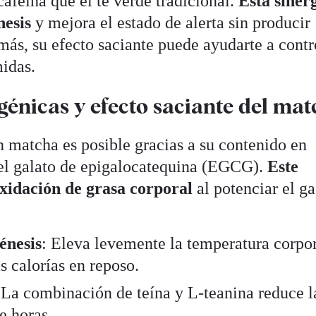
cafeína que el té verde tradicional.
Esta siner
nesis
y mejora el estado de alerta sin producir
ás, su efecto saciante puede ayudarte a contr
midas.
énicas y efecto saciante del ma
 matcha es posible gracias a su contenido en
 el galato de epigalocatequina (EGCG).
Este
oxidación de grasa corporal
al potenciar el ga
énesis
: Eleva levemente la temperatura corpor
 calorías en reposo.
 La combinación de teína y L-teanina reduce l
e horas.