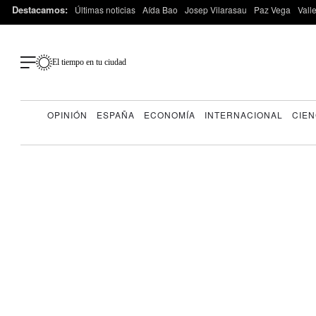
Destacamos:
Últimas noticias
Aída Bao
Josep Vilarasau
Paz Vega
Vall
El tiempo en tu ciudad
OPINIÓN
ESPAÑA
ECONOMÍA
INTERNACIONAL
CIEN