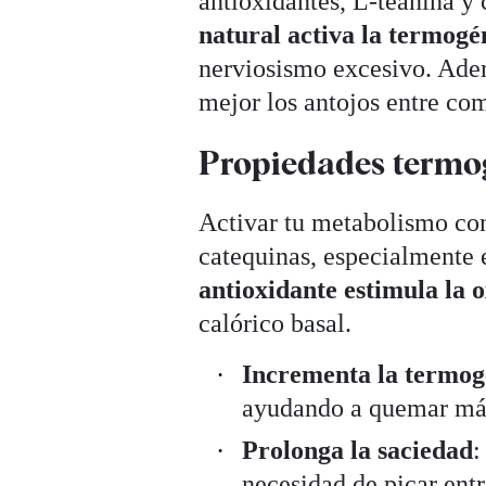
antioxidantes, L-teanina y 
natural activa la termogé
nerviosismo excesivo. Adem
mejor los antojos entre co
Propiedades termog
Activar tu metabolismo con
catequinas, especialmente
antioxidante estimula la 
calórico basal.
Incrementa la termog
ayudando a quemar más
Prolonga la saciedad
:
necesidad de picar entr