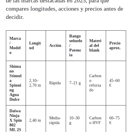
de las marcas destacadas en 2025, para que
compares longitudes, acciones y precios antes de
decidir.
Rango
Marca
señuelo
Materi
/
Longit
Precio
Acción
/
al del
Model
ud
aprox.
Potenc
blank
o
ia
Shima
no
Stimul
Carbon
a
2,10–
o
45–60
Rápida
7–21 g
Spinni
2,70 m
reforza
€
ng
do
Agua
Dulce
Daiwa
Ninja
Media-
10–30
Carbon
60–75
X Spin
2,40 m
rápida
g
o HVF
€
802
ML 2S