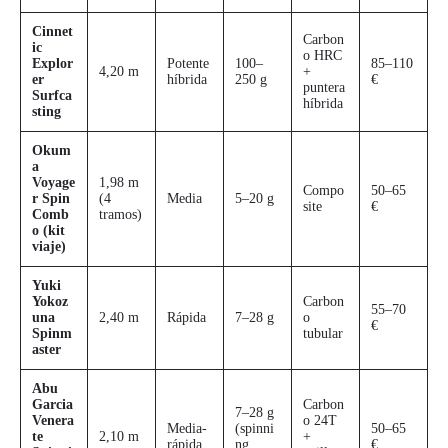
Cinnet
Carbon
ic
o HRC
Explor
Potente
100–
85–110
4,20 m
+
er
híbrida
250 g
€
puntera
Surfca
híbrida
sting
Okum
a
Voyage
1,98 m
Compo
50–65
r Spin
(4
Media
5–20 g
site
€
Comb
tramos)
o (kit
viaje)
Yuki
Yokoz
Carbon
55–70
una
2,40 m
Rápida
7–28 g
o
€
Spinm
tubular
aster
Abu
Garcia
Carbon
7–28 g
Venera
o 24T
Media-
(spinni
50–65
te
2,10 m
+
rápida
ng
€