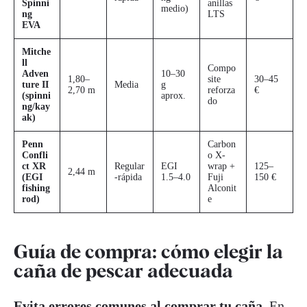
Spinni
anillas
medio)
ng
LTS
EVA
Mitche
ll
Compo
Adven
10–30
1,80–
site
30–45
ture II
Media
g
2,70 m
reforza
€
(spinni
aprox.
do
ng/kay
ak)
Penn
Carbon
Confli
o X-
ct XR
Regular
EGI
wrap +
125–
2,44 m
(EGI
-rápida
1.5–4.0
Fuji
150 €
fishing
Alconit
rod)
e
Guía de compra: cómo elegir la
caña de pescar adecuada
Evita errores comunes al comprar tu caña.
En