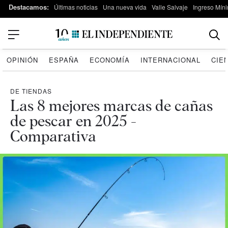
Destacamos:
Últimas noticias
Una nueva vida
Valle Salvaje
Ingreso Míni
OPINIÓN
ESPAÑA
ECONOMÍA
INTERNACIONAL
CIE
DE TIENDAS
Las 8 mejores marcas de cañas
de pescar en 2025 -
Comparativa