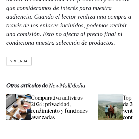
que consideramos de interés para nuestra
audiencia. Cuando el lector realiza una compra a
través de los enlaces incluidos, podemos recibir
una comisión. Esto no afecta al precio final ni
condiciona nuestra selección de productos.
VIVIENDA
Otros artículos de
NewMallMedia
Comparativa antivirus
Top 10 
2026: privacidad,
de 202
rendimiento y funciones
ventaj
avanzadas
contrat