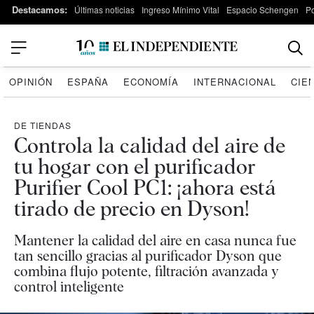
Destacamos:
Últimas noticias
Ingreso Mínimo Vital
Espacio Schengen
P
OPINIÓN
ESPAÑA
ECONOMÍA
INTERNACIONAL
CIE
DE TIENDAS
Controla la calidad del aire de
tu hogar con el purificador
Purifier Cool PC1: ¡ahora está
tirado de precio en Dyson!
Mantener la calidad del aire en casa nunca fue
tan sencillo gracias al purificador Dyson que
combina flujo potente, filtración avanzada y
control inteligente