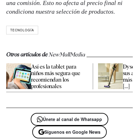
una comisión. Esto no afecta al precio final ni
condiciona nuestra selección de productos.
TECNOLOGÍA
Otros artículos de
NewMallMedia
Así es la tablet para
Dyson 
niños más segura que
sus asp
recomiendan los
más fa
profesionales
[...]
Únete al canal de Whatsapp
Síguenos en Google News