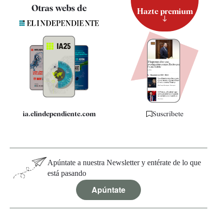
Contacto
Otras webs de
Hazte premium
Suscripción
Newsletter
Apps
Quiénes somos
Especificaciones
ia.elindependiente.com
Suscríbete
Apúntate a nuestra Newsletter y entérate de lo que
está pasando
Apúntate