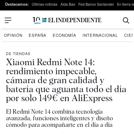
Destacamos:
Últimas noticias
Aída Bao
Fed Banco Santander
En tierra 
OPINIÓN
ESPAÑA
ECONOMÍA
INTERNACIONAL
CIE
DE TIENDAS
Xiaomi Redmi Note 14:
rendimiento impecable,
cámara de gran calidad y
batería que aguanta todo el día
por solo 149€ en AliExpress
El Redmi Note 14 combina tecnología
avanzada, funciones inteligentes y diseño
cómodo para acompañarte en el día a día