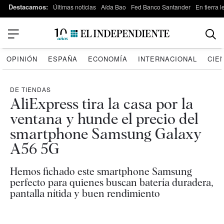
Destacamos:
Últimas noticias
Aída Bao
Fed Banco Santander
En tierra 
OPINIÓN
ESPAÑA
ECONOMÍA
INTERNACIONAL
CIE
DE TIENDAS
AliExpress tira la casa por la
ventana y hunde el precio del
smartphone Samsung Galaxy
A56 5G
Hemos fichado este smartphone Samsung
perfecto para quienes buscan batería duradera,
pantalla nítida y buen rendimiento