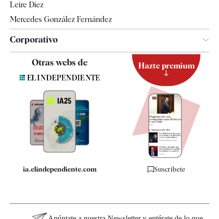
Leire Díez
Mercedes González Fernández
Corporativo
Contacto
Otras webs de
Hazte premium
Suscripción
Newsletter
Apps
Quiénes somos
Especificaciones
ia.elindependiente.com
Suscríbete
Apúntate a nuestra Newsletter y entérate de lo que