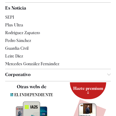
España
Es Noticia
Economía
SEPI
Internacional
Plus Ultra
Gente
Rodríguez Zapatero
Televisión
Pedro Sánchez
Tendencias
Guardia Civil
Leire Díez
Mercedes González Fernández
Corporativo
Contacto
Otras webs de
Hazte premium
Suscripción
Newsletter
Apps
Quiénes somos