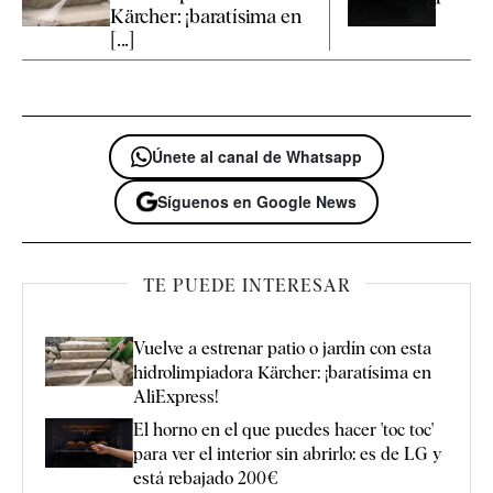
Kärcher: ¡baratísima en
[...]
Únete al canal de Whatsapp
Síguenos en Google News
TE PUEDE INTERESAR
Vuelve a estrenar patio o jardín con esta
hidrolimpiadora Kärcher: ¡baratísima en
AliExpress!
El horno en el que puedes hacer 'toc toc'
para ver el interior sin abrirlo: es de LG y
está rebajado 200€