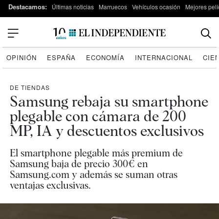
Destacamos:
Últimas noticias
Marruecos
Vehículos ocasión
Mejores pelí
OPINIÓN
ESPAÑA
ECONOMÍA
INTERNACIONAL
CIE
DE TIENDAS
Samsung rebaja su smartphone
plegable con cámara de 200
MP, IA y descuentos exclusivos
El smartphone plegable más premium de
Samsung baja de precio 300€ en
Samsung.com y además se suman otras
ventajas exclusivas.