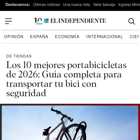
Destacamos:
Últimas noticias
Una nueva vida
Valle Salvaje
Ingreso Míni
OPINIÓN
ESPAÑA
ECONOMÍA
INTERNACIONAL
CIE
DE TIENDAS
Los 10 mejores portabicicletas
de 2026: Guía completa para
transportar tu bici con
seguridad