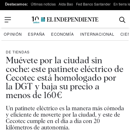
Destacamos:
Últimas noticias
Aída Bao
Fed Banco Santander
En tierra 
OPINIÓN
ESPAÑA
ECONOMÍA
INTERNACIONAL
CIE
DE TIENDAS
Muévete por la ciudad sin
coche: este patinete eléctrico de
Cecotec está homologado por
la DGT y baja su precio a
menos de 160€
Un patinete eléctrico es la manera más cómoda
y eficiente de moverte por la ciudad, y este de
Cecotec cumple en el día a día con 20
kilómetros de autonomía.