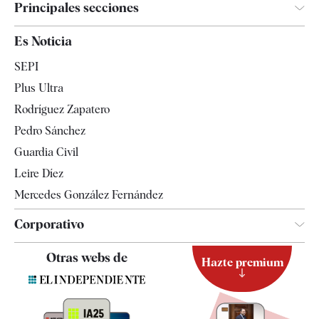
Principales secciones
España
Es Noticia
Economía
SEPI
Internacional
Plus Ultra
Gente
Rodríguez Zapatero
Televisión
Pedro Sánchez
Tendencias
Guardia Civil
Leire Díez
Mercedes González Fernández
Corporativo
Contacto
Otras webs de
Hazte premium
Suscripción
Newsletter
Apps