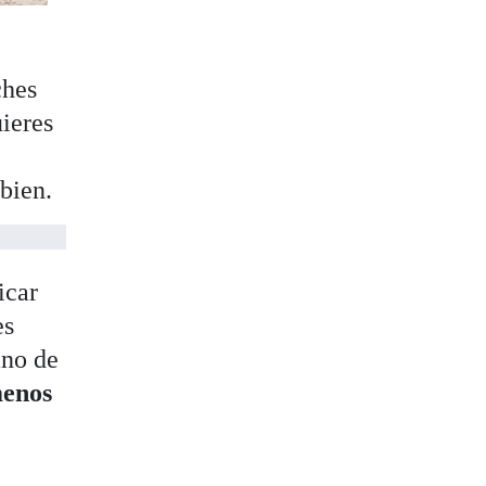
ches
uieres
 bien.
icar
es
ano de
enos