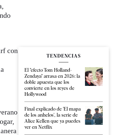
a,
ando
rf con
TENDENCIAS
la
El "efecto Tom Holland-
Zendaya" arrasa en 2026: la
doble apuesta que los
convierte en los reyes de
s
Hollywood
Final explicado de 'El mapa
verano
de los anhelos', la serie de
ogar,
Alice Kellen que ya puedes
ver en Netflix
manera