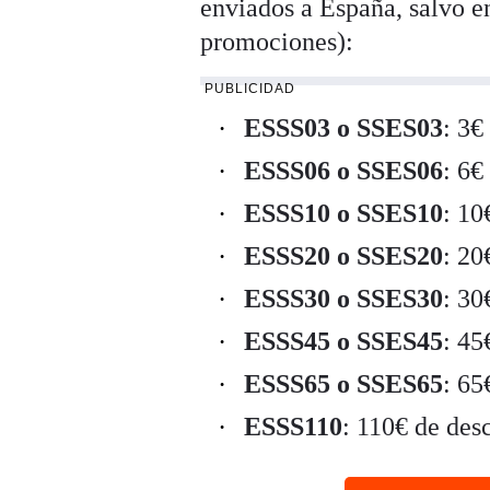
enviados a España, salvo e
promociones):
PUBLICIDAD
ESSS03 o SSES03
: 3€
ESSS06 o SSES06
: 6€
ESSS10 o SSES10
: 10
ESSS20 o SSES20
: 20
ESSS30 o SSES30
: 30
ESSS45 o SSES45
: 45
ESSS65 o SSES65
: 65
ESSS110
: 110€ de de