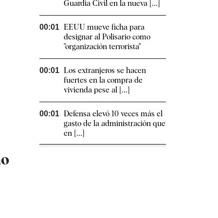
Guardia Civil en la nueva [...]
EEUU mueve ficha para
00:01
designar al Polisario como
"organización terrorista"
Los extranjeros se hacen
00:01
fuertes en la compra de
vivienda pese al [...]
Defensa elevó 10 veces más el
00:01
gasto de la administración que
en [...]
no