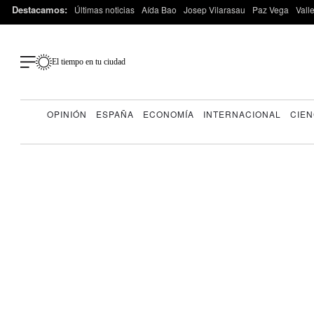
Destacamos:
Últimas noticias
Aída Bao
Josep Vilarasau
Paz Vega
Vall
El tiempo en tu ciudad
OPINIÓN
ESPAÑA
ECONOMÍA
INTERNACIONAL
CIEN