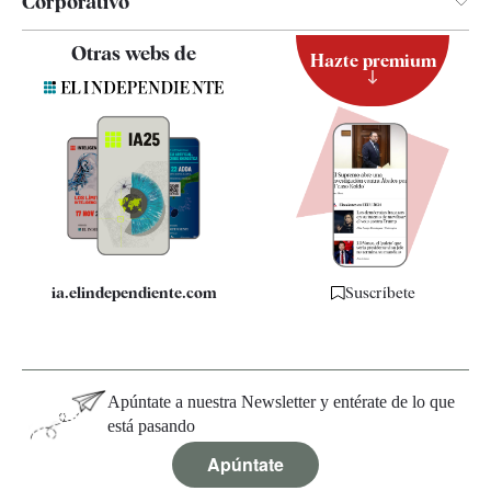
Corporativo
Contacto
Otras webs de
Hazte premium
Suscripción
Newsletter
Apps
Quiénes somos
Especificaciones
ia.elindependiente.com
Suscríbete
Apúntate a nuestra Newsletter y entérate de lo que
está pasando
Apúntate