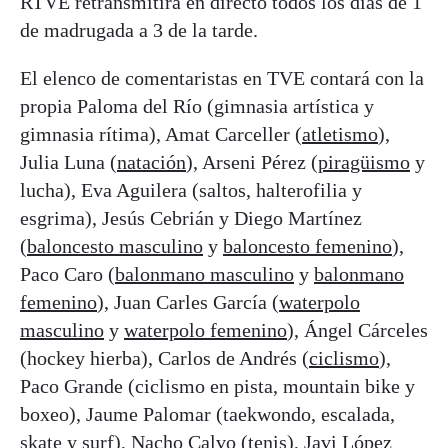
RTVE retransmitirá en directo todos los días de 1
de madrugada a 3 de la tarde.
El elenco de comentaristas en TVE contará con la
propia Paloma del Río (gimnasia artística y
gimnasia rítima), Amat Carceller (
atletismo
),
Julia Luna (
natación
), Arseni Pérez (
piragüismo
y
lucha), Eva Aguilera (saltos, halterofilia y
esgrima), Jesús Cebrián y Diego Martínez
(
baloncesto masculino
y
baloncesto femenino
),
Paco Caro (
balonmano masculino
y
balonmano
femenino
), Juan Carles García (
waterpolo
masculino
y
waterpolo femenino
), Ángel Cárceles
(hockey hierba), Carlos de Andrés (
ciclismo
),
Paco Grande (ciclismo en pista, mountain bike y
boxeo), Jaume Palomar (taekwondo, escalada,
skate y surf), Nacho Calvo (
tenis
), Javi López