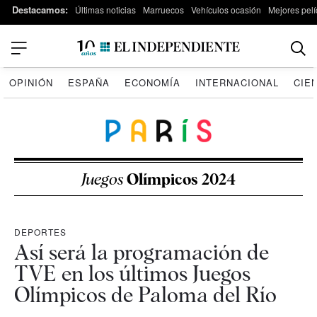
Destacamos:
Últimas noticias
Marruecos
Vehículos ocasión
Mejores pelí
OPINIÓN
ESPAÑA
ECONOMÍA
INTERNACIONAL
CIE
Juegos
Olímpicos 2024
DEPORTES
Así será la programación de
TVE en los últimos Juegos
Olímpicos de Paloma del Río