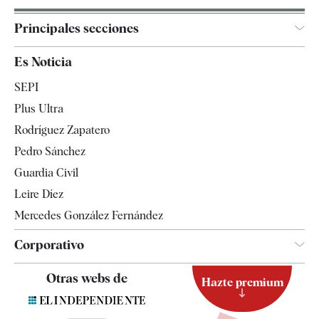
Principales secciones
España
Es Noticia
Economía
SEPI
Internacional
Plus Ultra
Gente
Rodríguez Zapatero
Televisión
Pedro Sánchez
Tendencias
Guardia Civil
Leire Díez
Mercedes González Fernández
Corporativo
Contacto
Otras webs de
Hazte premium
Suscripción
Newsletter