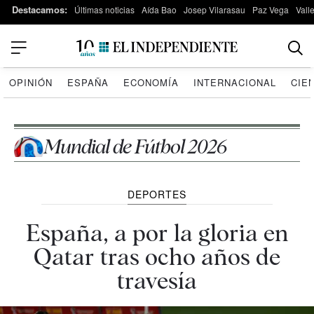
Destacamos:
Últimas noticias
Aída Bao
Josep Vilarasau
Paz Vega
Vall
OPINIÓN
ESPAÑA
ECONOMÍA
INTERNACIONAL
CIE
Mundial de Fútbol 2026
DEPORTES
España, a por la gloria en
Qatar tras ocho años de
travesía