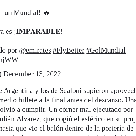
 en un Mundial! 🔥
 es ¡𝐈𝐌𝐏𝐀𝐑𝐀𝐁𝐋𝐄!
ado por
@emirates
#FlyBetter
#GolMundial
VzhjWW
)
December 13, 2022
e Argentina y los de Scaloni supieron aprovech
medio billete a la final antes del descanso. Un
volvió a cumplir. Un córner mal ejecutado por
ulián Álvarez, que cogió el esférico en su pro
asta que vio el balón dentro de la portería de