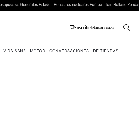
esupuestos Generales Estado
Reactores nucleares Europa
Tom Holland Zenda
Suscríbete
Iniciar sesión
VIDA SANA
MOTOR
CONVERSACIONES
DE TIENDAS