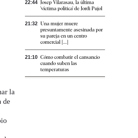
Josep Vilarasau, la última
22:44
'víctima política' de Jordi Pujol
Una mujer muere
21:32
presuntamente asesinada por
su pareja en un centro
comercial [...]
Cómo combatir el cansancio​
21:10
cuando suben las
temperaturas
ar la
a de
pio