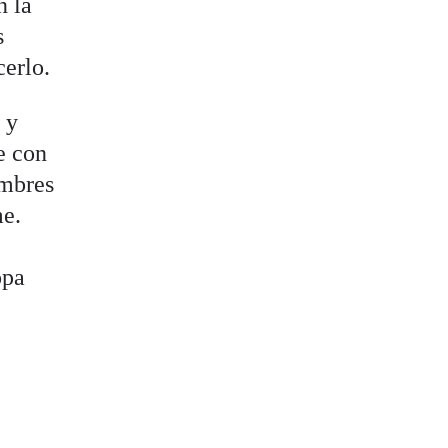
n la
s
cerlo.
 y
e con
ombres
me.
1
opa