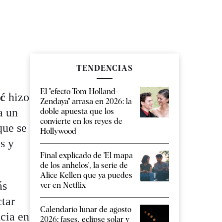
TENDENCIAS
El "efecto Tom Holland-
ić
hizo
Zendaya" arrasa en 2026: la
a un
doble apuesta que los
convierte en los reyes de
que se
Hollywood
s y
Final explicado de 'El mapa
de los anhelos', la serie de
Alice Kellen que ya puedes
ás
ver en Netflix
ctar
Calendario lunar de agosto
cia en
2026: fases, eclipse solar y