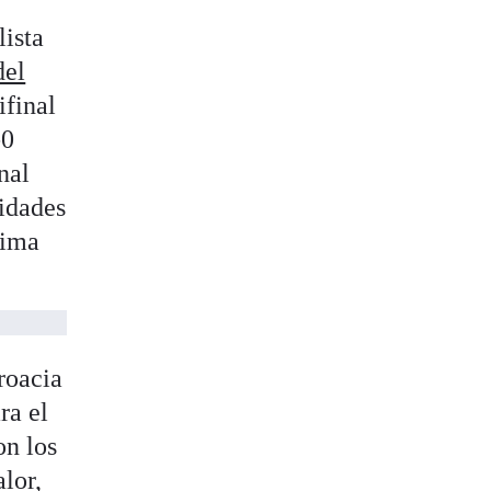
lista
del
ifinal
-0
nal
lidades
cima
roacia
ra el
on los
lor,