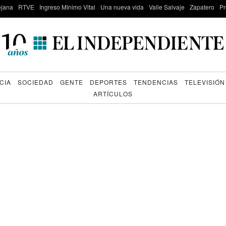
lejana
RTVE
Ingreso Mínimo Vital
Una nueva vida
Valle Salvaje
Zapatero
Pr
CIA
SOCIEDAD
GENTE
DEPORTES
TENDENCIAS
TELEVISIÓN
ARTÍCULOS