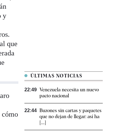
ián
o y
ros.
 al que
erada
ue
ÚLTIMAS NOTICIAS
Venezuela necesita un nuevo
22:49
paro
pacto nacional
Buzones sin cartas y paquetes
22:44
ra cómo
que no dejan de llegar: así ha
[...]