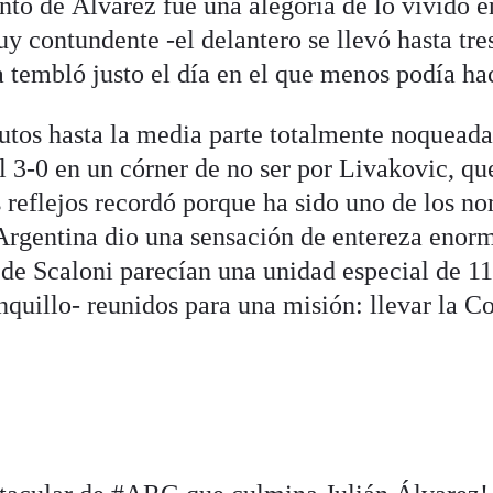
to de Álvarez fue una alegoría de lo vivido e
y contundente -el delantero se llevó hasta tre
a tembló justo el día en el que menos podía ha
utos hasta la media parte totalmente noqueada
l 3-0 en un córner de no ser por Livakovic, qu
 reflejos recordó porque ha sido uno de los n
Argentina dio una sensación de entereza enor
 de Scaloni parecían una unidad especial de 1
nquillo- reunidos para una misión: llevar la C
️