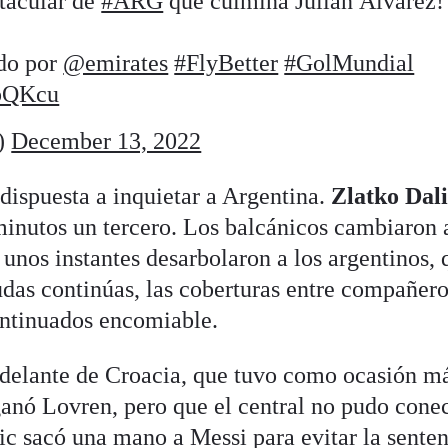
tacular de
#ARG
que culmina Julián Álvarez!
ado por
@emirates
#FlyBetter
#GolMundial
ApQKcu
)
December 13, 2022
 dispuesta a inquietar a Argentina.
Zlatko Dal
minutos un tercero. Los balcánicos cambiaron 
unos instantes desarbolaron a los argentinos, 
udas continúas, las coberturas entre compañero
ontinuados encomiable.
 adelante de Croacia, que tuvo como ocasión m
 ganó Lovren, pero que el central no pudo cone
c sacó una mano a Messi para evitar la senten