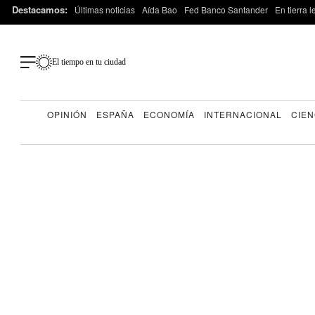
Destacamos:
Últimas noticias
Aída Bao
Fed Banco Santander
En tierra 
El tiempo en tu ciudad
OPINIÓN
ESPAÑA
ECONOMÍA
INTERNACIONAL
CIEN