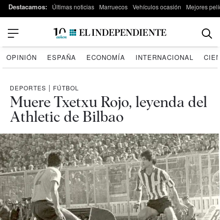
Destacamos:
Últimas noticias
Marruecos
Vehículos ocasión
Mejores pelí
OPINIÓN
ESPAÑA
ECONOMÍA
INTERNACIONAL
CIE
DEPORTES
|
FÚTBOL
Muere Txetxu Rojo, leyenda del
Athletic de Bilbao