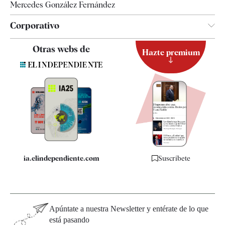
Mercedes González Fernández
Corporativo
Contacto
Otras webs de
Hazte premium
Suscripción
Newsletter
Apps
Quiénes somos
Especificaciones
ia.elindependiente.com
Suscríbete
Apúntate a nuestra Newsletter y entérate de lo que
está pasando