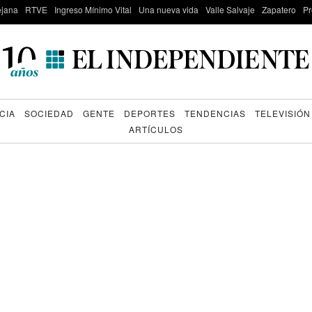
lejana
RTVE
Ingreso Mínimo Vital
Una nueva vida
Valle Salvaje
Zapatero
Pr
CIA
SOCIEDAD
GENTE
DEPORTES
TENDENCIAS
TELEVISIÓN
ARTÍCULOS