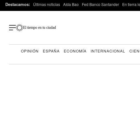
Destacamos:
Últimas noticias
Aída Bao
Fed Banco Santander
En tierra 
El tiempo en tu ciudad
OPINIÓN
ESPAÑA
ECONOMÍA
INTERNACIONAL
CIEN