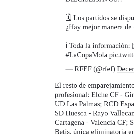
🗓️ Los partidos se disp
¿Hay mejor manera de e
ℹ️ Toda la información:
#LaCopaMola
pic.twi
— RFEF (@rfef)
Decem
El resto de emparejamiento
profesional: Elche CF - G
UD Las Palmas; RCD Espany
SD Huesca - Rayo Vallecan
Cartagena - Valencia CF; S
Betis, única eliminatoria 