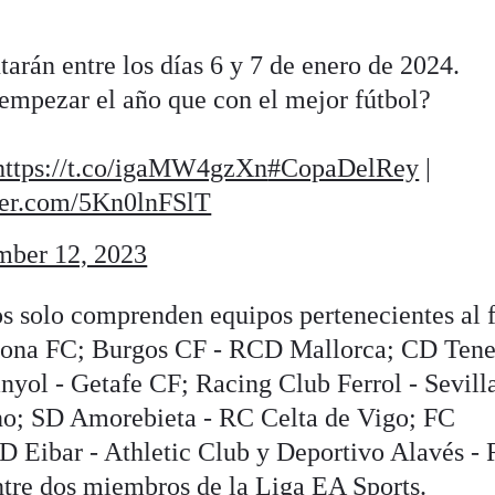
utarán entre los días 6 y 7 de enero de 2024.
mpezar el año que con el mejor fútbol?
https://t.co/igaMW4gzXn
#CopaDelRey
|
tter.com/5Kn0lnFSlT
ber 12, 2023
s solo comprenden equipos pertenecientes al 
irona FC; Burgos CF - RCD Mallorca; CD Tener
ol - Getafe CF; Racing Club Ferrol - Sevill
o; SD Amorebieta - RC Celta de Vigo; FC
D Eibar - Athletic Club y Deportivo Alavés - 
entre dos miembros de la Liga EA Sports.