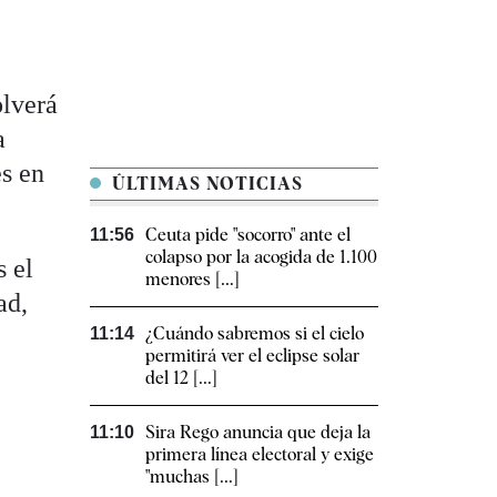
olverá
a
es en
ÚLTIMAS NOTICIAS
Ceuta pide "socorro" ante el
11:56
colapso por la acogida de 1.100
s el
menores [...]
ad,
¿Cuándo sabremos si el cielo
11:14
permitirá ver el eclipse solar
del 12 [...]
Sira Rego anuncia que deja la
11:10
primera línea electoral y exige
"muchas [...]