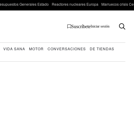
esupuestos Generales Estado
Reactores nucleares Europa
Marruecos crisis Ce
Suscríbete
Iniciar sesión
VIDA SANA
MOTOR
CONVERSACIONES
DE TIENDAS