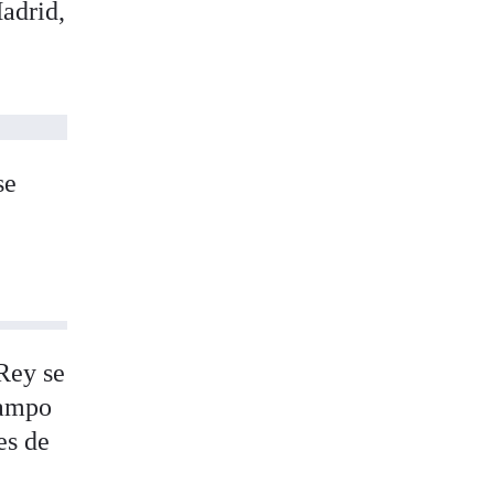
adrid,
se
 Rey se
campo
es de