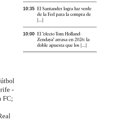
El Santander logra luz verde
10:35
de la Fed para la compra de
[...]
El "efecto Tom Holland-
10:00
Zendaya" arrasa en 2026: la
doble apuesta que los [...]
fútbol
ife -
a FC;
Real