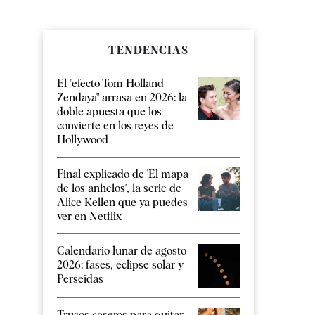
TENDENCIAS
El "efecto Tom Holland-
Zendaya" arrasa en 2026: la
doble apuesta que los
convierte en los reyes de
Hollywood
Final explicado de 'El mapa
de los anhelos', la serie de
Alice Kellen que ya puedes
ver en Netflix
Calendario lunar de agosto
2026: fases, eclipse solar y
Perseidas
Trucos caseros para quitar