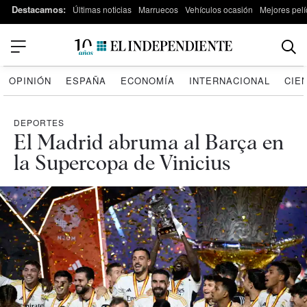
Destacamos:
Últimas noticias
Marruecos
Vehículos ocasión
Mejores pelí
OPINIÓN
ESPAÑA
ECONOMÍA
INTERNACIONAL
CIE
DEPORTES
El Madrid abruma al Barça en
la Supercopa de Vinicius