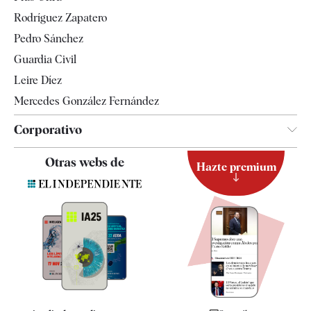
Gente
Rodríguez Zapatero
Televisión
Pedro Sánchez
Tendencias
Guardia Civil
Leire Díez
Mercedes González Fernández
Corporativo
Contacto
Otras webs de
Hazte premium
Suscripción
Newsletter
Apps
Quiénes somos
Especificaciones