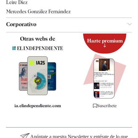
Leire Díez
Mercedes González Fernández
Corporativo
Contacto
Otras webs de
Hazte premium
Suscripción
Newsletter
Apps
Quiénes somos
Especificaciones
ia.elindependiente.com
Suscríbete
Apúntate a nuestra Newsletter y entérate de lo que