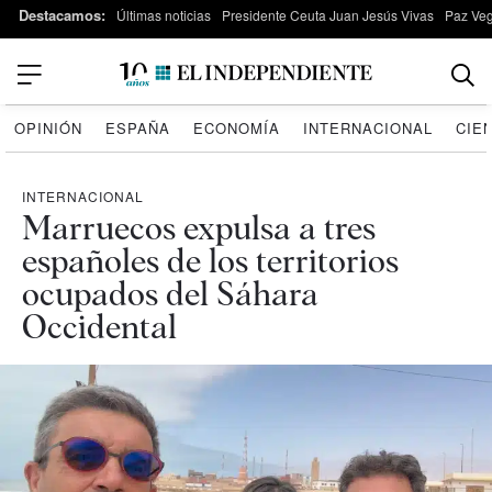
Destacamos:
Últimas noticias
Presidente Ceuta Juan Jesús Vivas
Paz Ve
OPINIÓN
ESPAÑA
ECONOMÍA
INTERNACIONAL
CIE
INTERNACIONAL
Marruecos expulsa a tres
españoles de los territorios
ocupados del Sáhara
Occidental