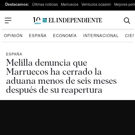
Destacamos:
Últimas noticias
Marruecos
Vehículos ocasión
Mejores pelí
OPINIÓN
ESPAÑA
ECONOMÍA
INTERNACIONAL
CIE
ESPAÑA
Melilla denuncia que
Marruecos ha cerrado la
aduana menos de seis meses
después de su reapertura