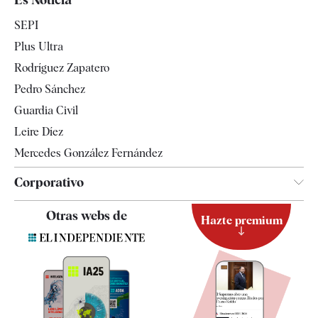
Economía
SEPI
Internacional
Plus Ultra
Gente
Rodríguez Zapatero
Televisión
Pedro Sánchez
Tendencias
Guardia Civil
Leire Díez
Mercedes González Fernández
Corporativo
Contacto
Otras webs de
Hazte premium
Suscripción
Newsletter
Apps
Quiénes somos
Especificaciones