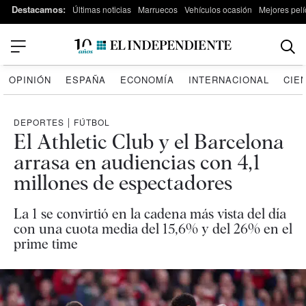
Destacamos:
Últimas noticias
Marruecos
Vehículos ocasión
Mejores pelí
OPINIÓN
ESPAÑA
ECONOMÍA
INTERNACIONAL
CIE
DEPORTES
|
FÚTBOL
El Athletic Club y el Barcelona
arrasa en audiencias con 4,1
millones de espectadores
La 1 se convirtió en la cadena más vista del día
con una cuota media del 15,6% y del 26% en el
prime time