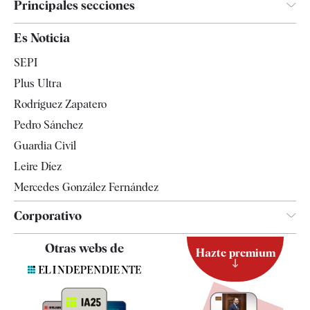
Principales secciones
España
Es Noticia
Economía
SEPI
Internacional
Plus Ultra
Gente
Rodríguez Zapatero
Televisión
Pedro Sánchez
Tendencias
Guardia Civil
Leire Díez
Mercedes González Fernández
Corporativo
Contacto
Otras webs de
Hazte premium
Suscripción
Newsletter
Apps