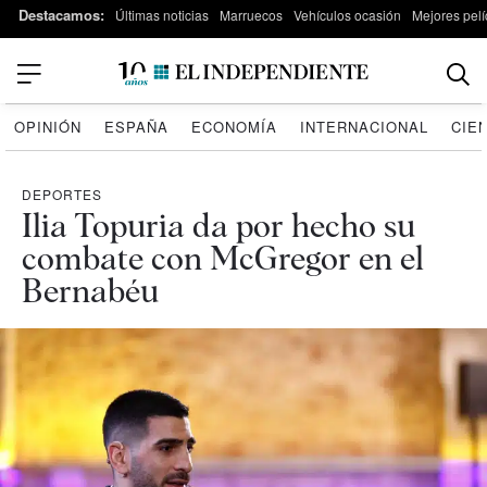
Destacamos:
Últimas noticias
Marruecos
Vehículos ocasión
Mejores pelí
OPINIÓN
ESPAÑA
ECONOMÍA
INTERNACIONAL
CIE
DEPORTES
Ilia Topuria da por hecho su
combate con McGregor en el
Bernabéu