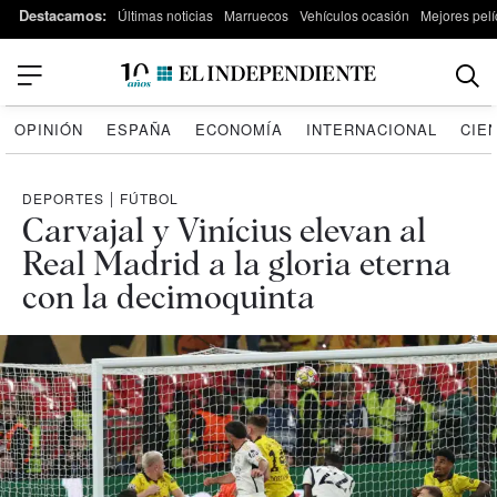
Destacamos:
Últimas noticias
Marruecos
Vehículos ocasión
Mejores pelí
OPINIÓN
ESPAÑA
ECONOMÍA
INTERNACIONAL
CIE
DEPORTES
|
FÚTBOL
Carvajal y Vinícius elevan al
Real Madrid a la gloria eterna
con la decimoquinta