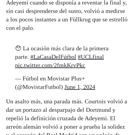
Adeyemi cuando se disponía a reventar la final y,
sin casi desprenderse del susto, volvió a medirse
a los pocos instantes a un Füllkrug que se estrelló
con el palo.
😯 La ocasión más clara de la primera
parte.
#LaCasaDelFútbol
#UCLfinal
pic.twitter.com/2fmkKrvPkc
— Fútbol en Movistar Plus+
(@MovistarFutbol)
June 1, 2024
Un asalto más, una parada más. Courtois volvió a
dar un portazo al desparpajo del Dortmund y
repelió la definición cruzada de Adeyemi. El
arreón alemán volvió a poner a prueba la solidez
y el corazón del Real Madrid con un voleón de