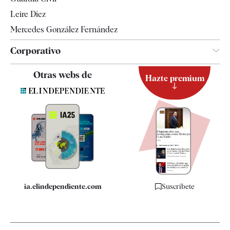
Leire Díez
Mercedes González Fernández
Corporativo
Contacto
Otras webs de
Hazte premium
Suscripción
Newsletter
Apps
Quiénes somos
Especificaciones
ia.elindependiente.com
Suscríbete