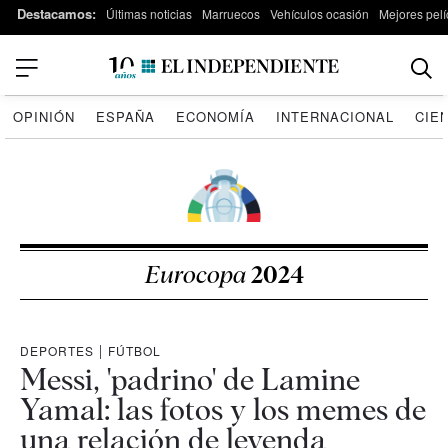
Destacamos:
Últimas noticias
Marruecos
Vehículos ocasión
Mejores pelí
OPINIÓN
ESPAÑA
ECONOMÍA
INTERNACIONAL
CIE
Eurocopa
2024
DEPORTES
|
FÚTBOL
Messi, 'padrino' de Lamine
Yamal: las fotos y los memes de
una relación de leyenda