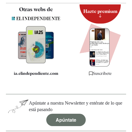
Contacto
Otras webs de
Hazte premium
Suscripción
Newsletter
Apps
Quiénes somos
Especificaciones
ia.elindependiente.com
Suscríbete
Apúntate a nuestra Newsletter y entérate de lo que
está pasando
Apúntate