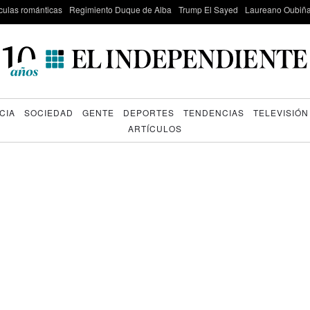
culas románticas
Regimiento Duque de Alba
Trump El Sayed
Laureano Oubiña
CIA
SOCIEDAD
GENTE
DEPORTES
TENDENCIAS
TELEVISIÓN
ARTÍCULOS