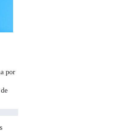
ha por
 de
s