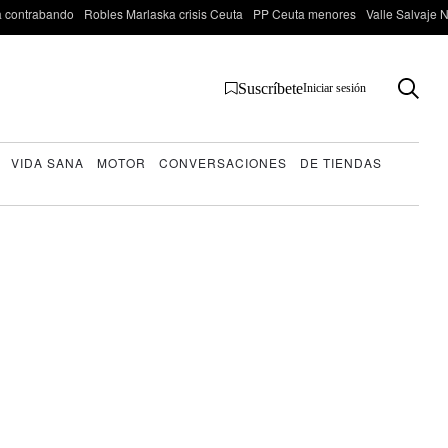
 contrabando
Robles Marlaska crisis Ceuta
PP Ceuta menores
Valle Salvaje N
Suscríbete
Iniciar sesión
VIDA SANA
MOTOR
CONVERSACIONES
DE TIENDAS