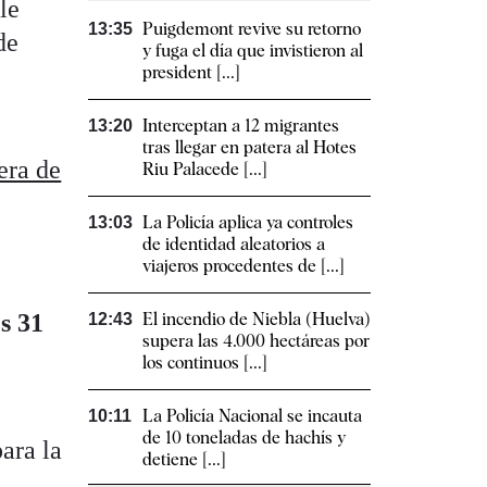
le
Puigdemont revive su retorno
13:35
de
y fuga el día que invistieron al
president [...]
Interceptan a 12 migrantes
13:20
tras llegar en patera al Hotes
era de
Riu Palacede [...]
La Policía aplica ya controles
13:03
de identidad aleatorios a
viajeros procedentes de [...]
El incendio de Niebla (Huelva)
s 31
12:43
supera las 4.000 hectáreas por
los continuos [...]
La Policía Nacional se incauta
10:11
de 10 toneladas de hachís y
ara la
detiene [...]