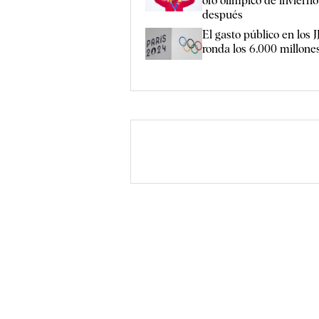
oro olímpico de inviern
después
El gasto público en los J
ronda los 6.000 millone