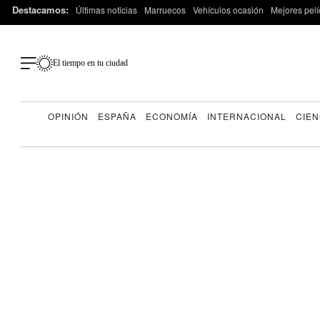
Destacamos:
Últimas noticias
Marruecos
Vehículos ocasión
Mejores pelí
El tiempo en tu ciudad
OPINIÓN
ESPAÑA
ECONOMÍA
INTERNACIONAL
CIEN