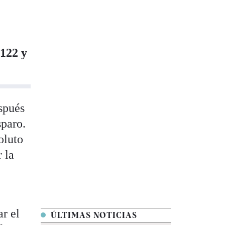
 122 y
spués
sparo.
oluto
r la
ar el
ÚLTIMAS NOTICIAS