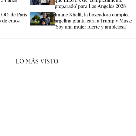
o 54 años
que EE.UU esté "completamente
preparado" para Los Angeles 2028
J.OO. de París
Imane Khelif, la boxeadora olímpica
s de euros
argelina planta cara a Trump y Musk:
"Soy una mujer fuerte y ambiciosa”
LO MÁS VISTO