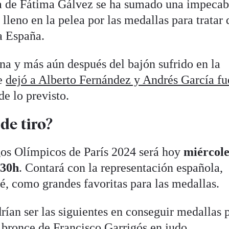
esta de Fátima Gálvez se ha sumado una impecab
leno en la pelea por las medallas para tratar 
ra España.
ona y más aún después del bajón sufrido en la
ue
dejó a Alberto Fernández y Andrés García fu
de lo previsto.
de tiro?
egos Olímpicos de París 2024 será hoy
miércole
:30h
. Contará con la representación española,
, como grandes favoritas para las medallas.
rían ser las siguientes en conseguir medallas p
 bronce de Francisco Garrigós en judo
.