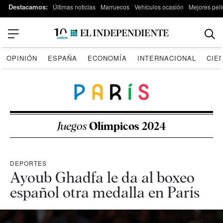
Destacamos:
Últimas noticias
Marruecos
Vehículos ocasión
Mejores pelí
OPINIÓN
ESPAÑA
ECONOMÍA
INTERNACIONAL
CIE
Juegos
Olímpicos 2024
DEPORTES
Ayoub Ghadfa le da al boxeo
español otra medalla en París