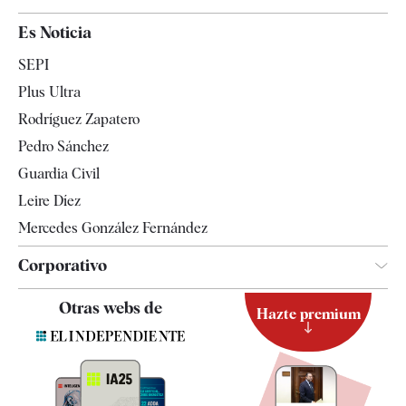
España
Es Noticia
Economía
SEPI
Internacional
Plus Ultra
Gente
Rodríguez Zapatero
Televisión
Pedro Sánchez
Tendencias
Guardia Civil
Leire Díez
Mercedes González Fernández
Corporativo
Contacto
Otras webs de
Hazte premium
Suscripción
Newsletter
Apps