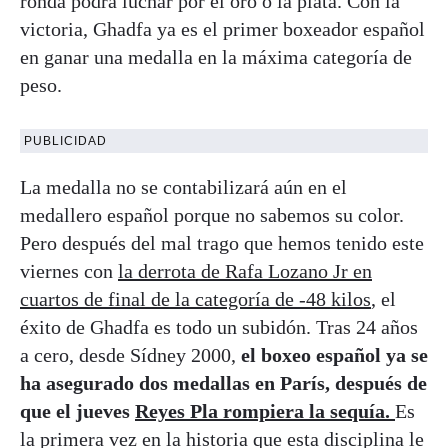
ronda podrá luchar por el oro o la plata. Con la
victoria, Ghadfa ya es el primer boxeador español
en ganar una medalla en la máxima categoría de
peso.
PUBLICIDAD
La medalla no se contabilizará aún en el
medallero español porque no sabemos su color.
Pero después del mal trago que hemos tenido este
viernes con
la derrota de Rafa Lozano Jr en
cuartos de final de la categoría de -48 kilos
, el
éxito de Ghadfa es todo un subidón. Tras 24 años
a cero, desde Sídney 2000,
el boxeo español ya se
ha asegurado dos medallas en París, después de
que el jueves
Reyes Pla rompiera la sequía.
Es
la primera vez en la historia que esta disciplina le