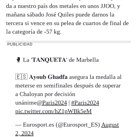
da a nuestro país dos metales en unos JJOO, y
mañana sábado José Quiles puede darnos la
tercera si vence en su pelea de cuartos de final de
la categoría de -57 kg.
PUBLICIDAD
🥊 La '𝐓𝐀𝐍𝐐𝐔𝐄𝐓𝐀' de Marbella
🇪🇸 𝐀𝐲𝐨𝐮𝐛 𝐆𝐡𝐚𝐝𝐟𝐚 asegura la medalla al
meterse en semifinales después de superar
a Chaloyan por decisión
unánime
@Paris2024
|
#Paris2024
pic.twitter.com/hZ1pWBk5eM
— Eurosport.es (@Eurosport_ES)
August
2, 2024