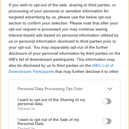
If you wish to opt-out of the sale, sharing to third parties, or
Albans el 29 de octubre de 2003
,
juega al tenis
processing of your personal or sensitive information for
universitario
con el equipo de la Universidad de
targeted advertising by us, please use the below opt-out
section to confirm your selection. Please note that after your
San Diego
y
mantiene su estatus amateur
según
opt-out request is processed you may continue seeing
las reglas de la NCAA
.
interest-based ads based on personal information utilized by
us or personal information disclosed to third parties prior to
Esta condición amateur tiene implicaciones
your opt-out. You may separately opt-out of the further
disclosure of your personal information by third parties on the
económicas significativas:
de las 99,000 libras
IAB’s list of downstream participants. This information may
de premio
que corresponden por llegar a segunda
also be disclosed by us to third parties on the
IAB’s List of
ronda,
Tarvet solo puede reclamar 10,000
Downstream Participants
that may further disclose it to other
third parties.
dólares
, lo necesario para cubrir gastos según las
regulaciones universitarias estadounidenses.
Su
Personal Data Processing Opt Outs
ranking 733 resulta engañoso
, ya que
nunca
I want to opt-out of the Sharing of my
había disputado un torneo del circuito
personal data.
Opted In
Challenger
ni del ATP Tour
antes de Wimbledon.
I want to opt-out of the Sale of my
Personal Data.
El próximo rival de Alcaraz en tercera
Opted In