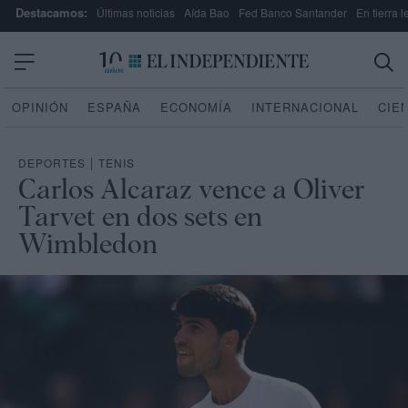
Destacamos:
Últimas noticias
Aída Bao
Fed Banco Santander
En tierra 
OPINIÓN
ESPAÑA
ECONOMÍA
INTERNACIONAL
CIE
DEPORTES
|
TENIS
Carlos Alcaraz vence a Oliver
Tarvet en dos sets en
Wimbledon