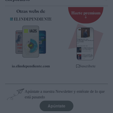
Contacto
Otras webs de
Hazte premium
Suscripción
Newsletter
Apps
Quiénes somos
Especificaciones
ia.elindependiente.com
Suscríbete
Apúntate a nuestra Newsletter y entérate de lo que
está pasando
Apúntate