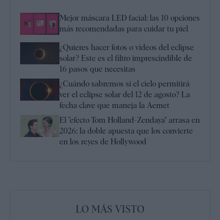
Mejor máscara LED facial: las 10 opciones
más recomendadas para cuidar tu piel
¿Quieres hacer fotos o vídeos del eclipse
solar? Este es el filtro imprescindible de
16 pasos que necesitas
¿Cuándo sabremos si el cielo permitirá
ver el eclipse solar del 12 de agosto? La
fecha clave que maneja la Aemet
El "efecto Tom Holland-Zendaya" arrasa en
2026: la doble apuesta que los convierte
en los reyes de Hollywood
LO MÁS VISTO