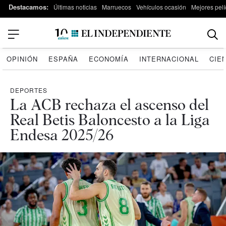
Destacamos:
Últimas noticias
Marruecos
Vehículos ocasión
Mejores pelí
OPINIÓN
ESPAÑA
ECONOMÍA
INTERNACIONAL
CIE
DEPORTES
La ACB rechaza el ascenso del
Real Betis Baloncesto a la Liga
Endesa 2025/26