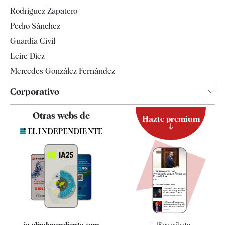
Gente
Rodríguez Zapatero
Televisión
Pedro Sánchez
Tendencias
Guardia Civil
Leire Díez
Mercedes González Fernández
Corporativo
Contacto
Otras webs de
Hazte premium
Suscripción
Newsletter
Apps
Quiénes somos
Especificaciones
ia.elindependiente.com
Suscríbete