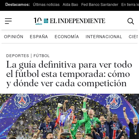
Destacamos:
Últimas noticias
Aída Bao
Fed Banco Santander
En tierra 
OPINIÓN
ESPAÑA
ECONOMÍA
INTERNACIONAL
CIE
DEPORTES
|
FÚTBOL
La guía definitiva para ver todo
el fútbol esta temporada: cómo
y dónde ver cada competición