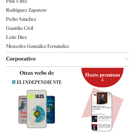
Plus Ultra
Gente
Rodríguez Zapatero
Televisión
Pedro Sánchez
Tendencias
Guardia Civil
Leire Díez
Mercedes González Fernández
Corporativo
Contacto
Otras webs de
Hazte premium
Suscripción
Newsletter
Apps
Quiénes somos
Especificaciones