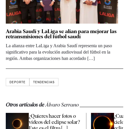
Arabia Saudí y LaLiga se alían para mejorar las
retransmisiones del fútbol saudí
La alianza entre LaLiga y Arabia Saudí representa un paso
significativo para la evolución audiovisual del fútbol en la
región. Ambas organizaciones han acordado […]
DEPORTE
TENDENCIAS
Otros artículos de
Álvaro Serrano
¿Quieres hacer fotos o
¿Cuánd
vídeos del eclipse solar?
cielo p
Este es el filtro [...]
eclipse 