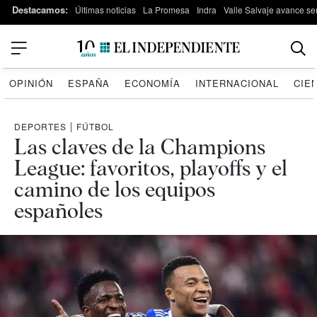
Destacamos:
Últimas noticias
La Promesa
Indra
Valle Salvaje avance s
OPINIÓN
ESPAÑA
ECONOMÍA
INTERNACIONAL
CIE
DEPORTES
|
FÚTBOL
Las claves de la Champions
League: favoritos, playoffs y el
camino de los equipos
españoles