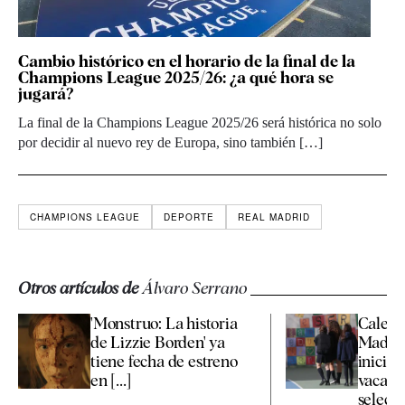
Cambio histórico en el horario de la final de la
Champions League 2025/26: ¿a qué hora se
jugará?
La final de la Champions League 2025/26 será histórica no solo
por decidir al nuevo rey de Europa, sino también […]
CHAMPIONS LEAGUE
DEPORTE
REAL MADRID
Otros artículos de
Álvaro Serrano
'Monstruo: La historia
Calend
de Lizzie Borden' ya
Madrid
tiene fecha de estreno
inicio d
en [...]
vacaci
selecti