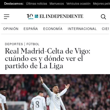
Destacamos:
Últimas noticias
Marruecos
Vehículos ocasión
Mejores pelí
OPINIÓN
ESPAÑA
ECONOMÍA
INTERNACIONAL
CIE
DEPORTES
|
FÚTBOL
Real Madrid-Celta de Vigo:
cuándo es y dónde ver el
partido de La Liga