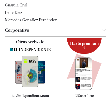
Tendencias
Guardia Civil
Leire Díez
Mercedes González Fernández
Corporativo
Contacto
Otras webs de
Hazte premium
Suscripción
Newsletter
Apps
Quiénes somos
Especificaciones
ia.elindependiente.com
Suscríbete