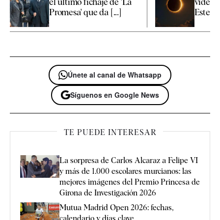
el último fichaje de 'La
vídeos 
Promesa' que da [...]
Este es 
Únete al canal de Whatsapp
Síguenos en Google News
TE PUEDE INTERESAR
La sorpresa de Carlos Alcaraz a Felipe VI
y más de 1.000 escolares murcianos: las
mejores imágenes del Premio Princesa de
Girona de Investigación 2026
Mutua Madrid Open 2026: fechas,
calendario y días clave