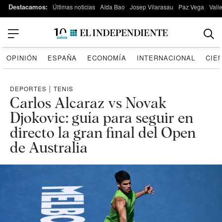
Destacamos:
Últimas noticias
Aída Bao
Josep Vilarasau
Paz Vega
Vall
OPINIÓN
ESPAÑA
ECONOMÍA
INTERNACIONAL
CIE
DEPORTES
|
TENIS
Carlos Alcaraz vs Novak
Djokovic: guía para seguir en
directo la gran final del Open
de Australia