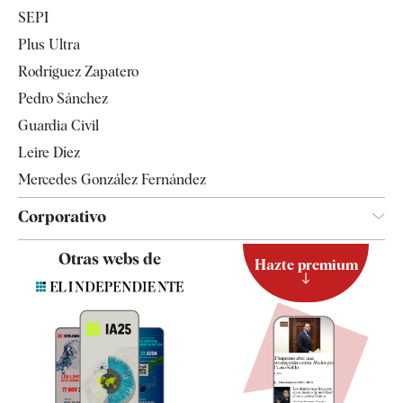
Economía
SEPI
Internacional
Plus Ultra
Gente
Rodríguez Zapatero
Televisión
Pedro Sánchez
Tendencias
Guardia Civil
Leire Díez
Mercedes González Fernández
Corporativo
Contacto
Otras webs de
Hazte premium
Suscripción
Newsletter
Apps
Quiénes somos
Especificaciones