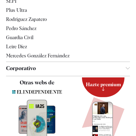
SEPI
Internacional
Plus Ultra
Gente
Rodríguez Zapatero
Televisión
Pedro Sánchez
Tendencias
Guardia Civil
Leire Díez
Mercedes González Fernández
Corporativo
Contacto
Otras webs de
Hazte premium
Suscripción
Newsletter
Apps
Quiénes somos
Especificaciones