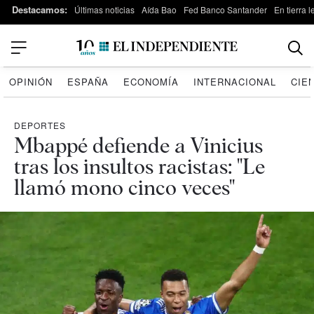
Destacamos:
Últimas noticias
Aída Bao
Fed Banco Santander
En tierra 
OPINIÓN
ESPAÑA
ECONOMÍA
INTERNACIONAL
CIE
DEPORTES
Mbappé defiende a Vinicius
tras los insultos racistas: "Le
llamó mono cinco veces"