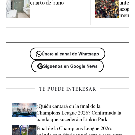
cuarto de baño
ante el
acogid
menores
Únete al canal de Whatsapp
Síguenos en Google News
TE PUEDE INTERESAR
¿Quién cantará en la final de la
Champions League 2026? Confirmada la
banda que sucederá a Linkin Park
Final de la Champions League 2026: