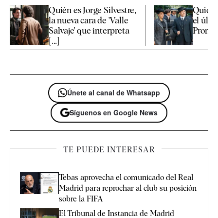
Quién es Jorge Silvestre,
Quién 
la nueva cara de 'Valle
el últi
Salvaje' que interpreta
Promesa
[...]
Únete al canal de Whatsapp
Síguenos en Google News
TE PUEDE INTERESAR
Tebas aprovecha el comunicado del Real
Madrid para reprochar al club su posición
sobre la FIFA
El Tribunal de Instancia de Madrid