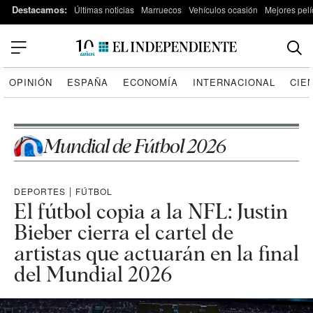
Destacamos:
Últimas noticias
Marruecos
Vehículos ocasión
Mejores pelí
OPINIÓN
ESPAÑA
ECONOMÍA
INTERNACIONAL
CIE
Mundial de Fútbol 2026
DEPORTES
|
FÚTBOL
El fútbol copia a la NFL: Justin
Bieber cierra el cartel de
artistas que actuarán en la final
del Mundial 2026