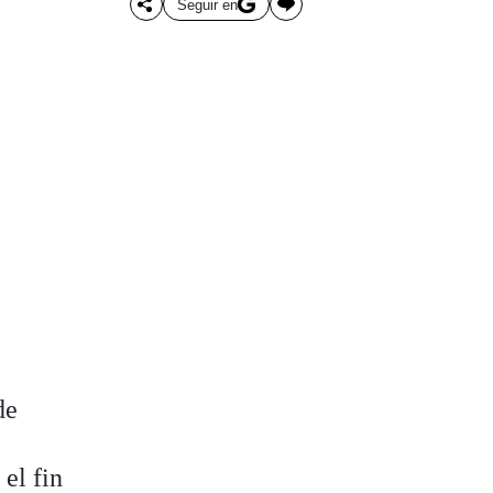
Seguir en
de
a
 el fin