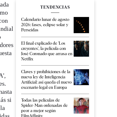
nada
TENDENCIAS
ximo
Calendario lunar de agosto
 con
2026: fases, eclipse solar y
undial
Perseidas
o
El final explicado de 'Los
adores
creyentes', la película con
uesta
José Coronado que arrasa en
Netflix
Claves y prohibiciones de la
A',
nueva ley de Inteligencia
Artificial: así queda el nuevo
es.
escenario legal en Europa
hasta
ás si
Todas las películas de
Spider-Man ordenadas de
la
peor a mejor según
idas,
FilmAffinity