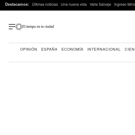
Destacamos:
Últimas noticias
Una nueva vida
Valle Salvaje
Ingreso Míni
El tiempo en tu ciudad
OPINIÓN
ESPAÑA
ECONOMÍA
INTERNACIONAL
CIEN