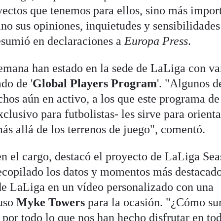
oyectos que tenemos para ellos, sino más impor
no sus opiniones, inquietudes y sensibilidades
esumió en declaraciones a
Europa Press
.
emana han estado en la sede de LaLiga con va
do de '
Global Players Program
'. "Algunos d
chos aún en activo, a los que este programa de
lusivo para futbolistas- les sirve para orienta
ás allá de los terrenos de juego", comentó.
n el cargo, destacó el proyecto de LaLiga Se
recopilado los datos y momentos más destacad
de LaLiga en un vídeo personalizado con una
puso
Myke Towers
para la ocasión. "¿Cómo su
or todo lo que nos han hecho disfrutar en tod