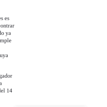
es es
contrar
do ya
umple
s
cuya
ugador
a
del 14