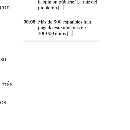
la opinión pública: "La raíz del
 con
problema [...]
Más de 500 españoles han
00:06
pagado este año más de
200.000 euros [...]
 su
o más
mos