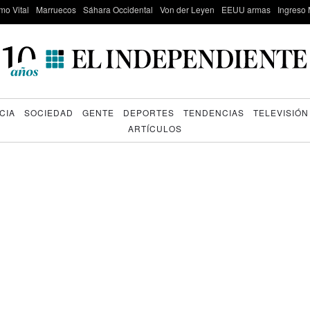
mo Vital
Marruecos
Sáhara Occidental
Von der Leyen
EEUU armas
Ingreso 
CIA
SOCIEDAD
GENTE
DEPORTES
TENDENCIAS
TELEVISIÓN
ARTÍCULOS