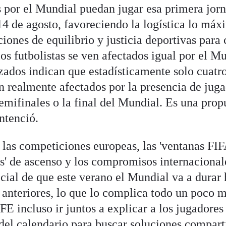
s por el Mundial puedan jugar esa primera jor
14 de agosto, favoreciendo la logística lo má
ciones de equilibrio y justicia deportivas para
los futbolistas se ven afectados igual por el M
izados indican que estadísticamente solo cuatr
n realmente afectados por la presencia de jug
emifinales o la final del Mundial. Es una prop
entenció.
 las competiciones europeas, las 'ventanas FIF
ffs' de ascenso y los compromisos internacional
cial de que este verano el Mundial va a durar 
anteriores, lo que lo complica todo un poco m
 incluso ir juntos a explicar a los jugadores 
 del calendario para buscar soluciones compart