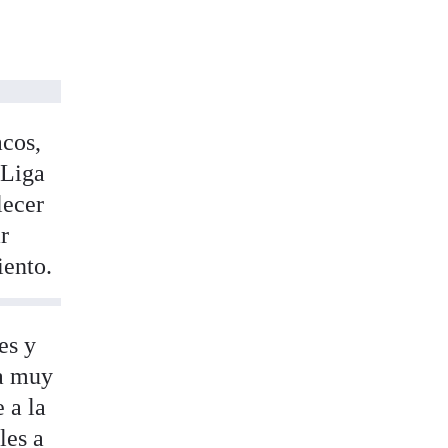
acos,
aLiga
lecer
r
iento.
es y
da muy
 a la
les a