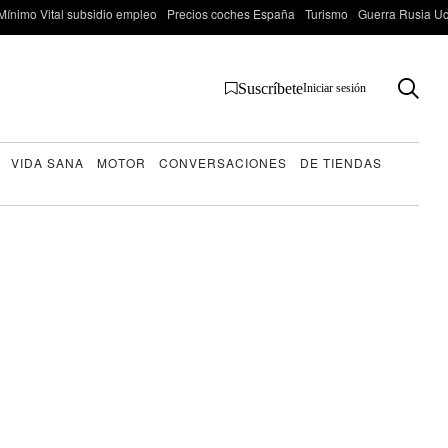
Mínimo Vital subsidio empleo
Precios coches España
Turismo
Guerra Rusia Ucr
Suscríbete
Iniciar sesión
VIDA SANA
MOTOR
CONVERSACIONES
DE TIENDAS