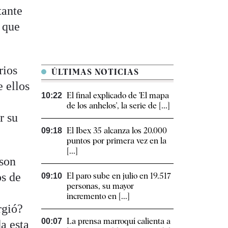
tante
 que
rios
ÚLTIMAS NOTICIAS
e ellos
El final explicado de 'El mapa
10:22
de los anhelos', la serie de [...]
r su
El Ibex 35 alcanza los 20.000
09:18
puntos por primera vez en la
[...]
ason
os de
El paro sube en julio en 19.517
09:10
personas, su mayor
incremento en [...]
rgió?
La prensa marroquí calienta a
00:07
a esta