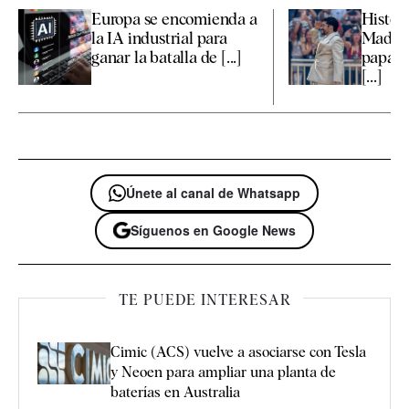
Europa se encomienda a
Históri
la IA industrial para
Madrid
ganar la batalla de [...]
papa L
[...]
Únete al canal de Whatsapp
Síguenos en Google News
TE PUEDE INTERESAR
Cimic (ACS) vuelve a asociarse con Tesla
y Neoen para ampliar una planta de
baterías en Australia