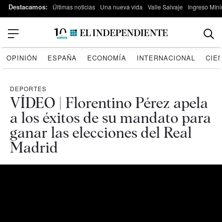
Destacamos:
Últimas noticias
Una nueva vida
Valle Salvaje
Ingreso Míni
OPINIÓN
ESPAÑA
ECONOMÍA
INTERNACIONAL
CIE
DEPORTES
VÍDEO | Florentino Pérez apela
a los éxitos de su mandato para
ganar las elecciones del Real
Madrid