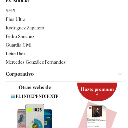
Es Noticia
Economía
SEPI
Internacional
Plus Ultra
Gente
Rodríguez Zapatero
Televisión
Pedro Sánchez
Tendencias
Guardia Civil
Leire Díez
Mercedes González Fernández
Corporativo
Contacto
Otras webs de
Hazte premium
Suscripción
Newsletter
Apps
Quiénes somos
Especificaciones