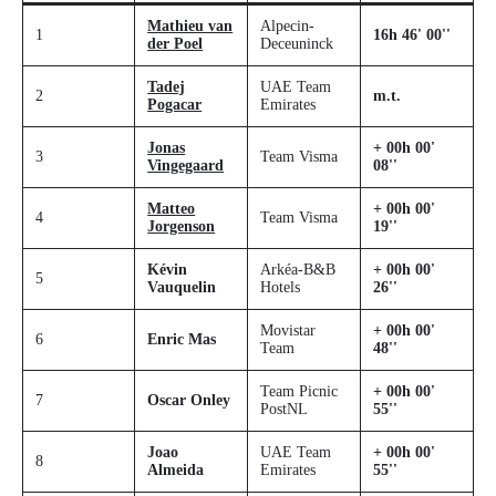
Mathieu van
Alpecin-
1
16h 46' 00''
der Poel
Deceuninck
Tadej
UAE Team
2
m.t.
Pogacar
Emirates
Jonas
+ 00h 00'
3
Team Visma
Vingegaard
08''
Matteo
+ 00h 00'
4
Team Visma
Jorgenson
19''
Kévin
Arkéa-B&B
+ 00h 00'
5
Vauquelin
Hotels
26''
Movistar
+ 00h 00'
6
Enric Mas
Team
48''
Team Picnic
+ 00h 00'
7
Oscar Onley
PostNL
55''
Joao
UAE Team
+ 00h 00'
8
Almeida
Emirates
55''