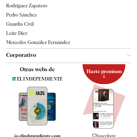
Gente
Rodríguez Zapatero
Televisión
Pedro Sánchez
Tendencias
Guardia Civil
Leire Díez
Mercedes González Fernández
Corporativo
Contacto
Otras webs de
Hazte premium
Suscripción
Newsletter
Apps
Quiénes somos
Especificaciones
ia.elindependiente.com
Suscríbete