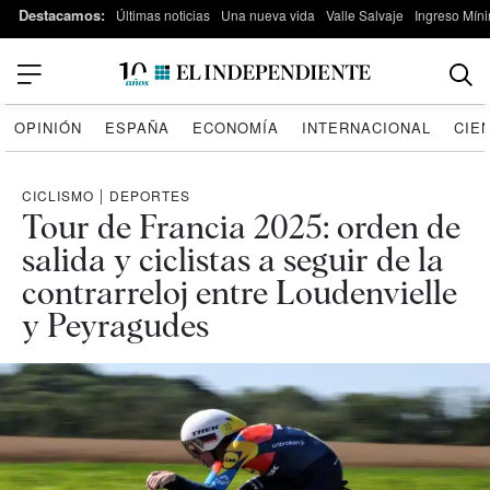
Destacamos:
Últimas noticias
Una nueva vida
Valle Salvaje
Ingreso Míni
OPINIÓN
ESPAÑA
ECONOMÍA
INTERNACIONAL
CIE
CICLISMO
|
DEPORTES
Tour de Francia 2025: orden de
salida y ciclistas a seguir de la
contrarreloj entre Loudenvielle
y Peyragudes