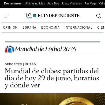
Destacamos:
Últimas noticias
Aída Bao
Josep Vilarasau
Paz Vega
Vall
OPINIÓN
ESPAÑA
ECONOMÍA
INTERNACIONAL
CIE
Mundial de Fútbol 2026
DEPORTES
|
FÚTBOL
Mundial de clubes: partidos del
día de hoy 29 de junio, horarios
y dónde ver