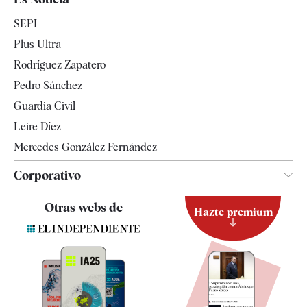
Economía
SEPI
Internacional
Plus Ultra
Gente
Rodríguez Zapatero
Televisión
Pedro Sánchez
Tendencias
Guardia Civil
Leire Díez
Mercedes González Fernández
Corporativo
Contacto
Otras webs de
Hazte premium
Suscripción
Newsletter
Apps
Quiénes somos
Especificaciones