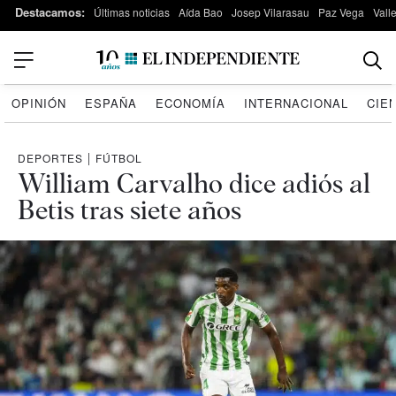
Destacamos:
Últimas noticias
Aída Bao
Josep Vilarasau
Paz Vega
Vall
OPINIÓN
ESPAÑA
ECONOMÍA
INTERNACIONAL
CIE
DEPORTES
|
FÚTBOL
William Carvalho dice adiós al
Betis tras siete años