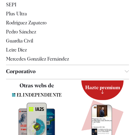
SEPI
Internacional
Plus Ultra
Gente
Rodríguez Zapatero
Televisión
Pedro Sánchez
Tendencias
Guardia Civil
Leire Díez
Mercedes González Fernández
Corporativo
Contacto
Otras webs de
Hazte premium
Suscripción
Newsletter
Apps
Quiénes somos
Especificaciones